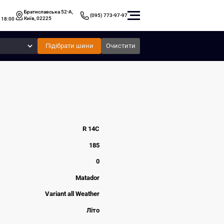
Братиславська 52-А,
(095) 773-97-97
Київ, 02225
 18:00
Підібрати шини
Очистити
R 14C
185
0
Matador
Variant all Weather
Літо