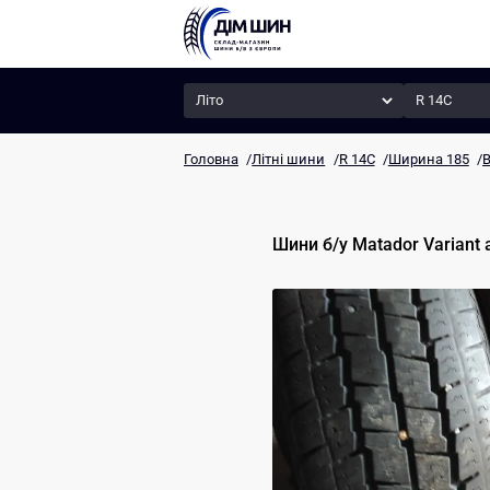
Сезон
Радіус
Головна
/
Літні шини
/
R 14C
/
Ширина 185
/
В
Шини б/у
Matador
Variant 