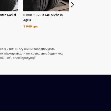
SteelRadial
Шини
185/0 R 14C
Michelin
Шини
215/0 R 14C
Contin
Agilis
Vanco 8
1 949 грн
1 599 грн
ся з 2 шт. Ці б/у шини забезпечують
ни підходять для легкових авто будь-яких
ічність своєї продукції.