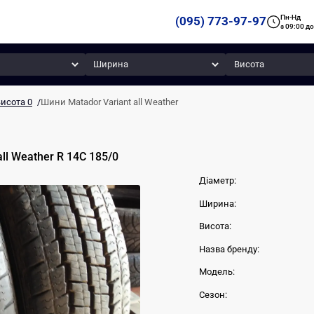
Пн-Нд
(095) 773-97-97
з 09:00 до
Ширина
Висота
исота 0
/
Шини Matador Variant all Weather
all Weather
R 14C
185
/
0
Діаметр:
Ширина:
Висота:
Назва бренду:
Модель:
Сезон: