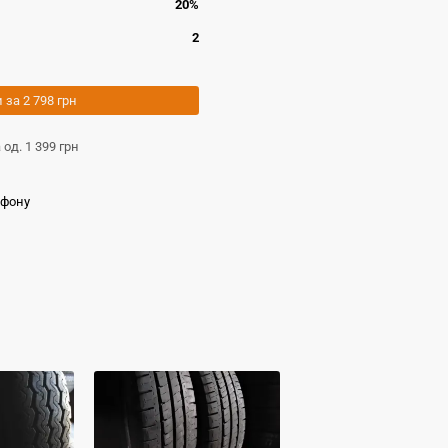
20%
2
и за
2 798 грн
а од.
1 399 грн
ефону