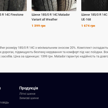
5 R 14C
Firestone
Шини
185/0 R 14C
Matador
Шини
185/0 R 14C
Variant all Weather
UE-168
1 399 грн
1 674 грн
ather розміру 185/0 R 14C з мінімальним зносом 20%. Комплект складаєть
 дорогах, підвищують безпеку керування та комфорт під час поїздки. Во
асобів. Ціна за одиницю: 1399 грн. Matador гарантує надійність та довгов
я
Продукція
Літні шини
Зимові шини
повідь