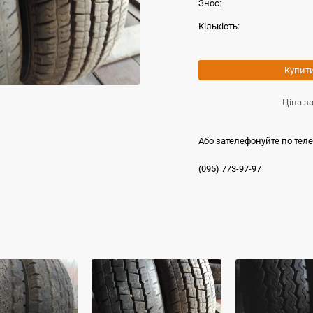
Знос:
Кількість:
Купит
Ціна з
Або зателефонуйте по тел
(095) 773-97-97