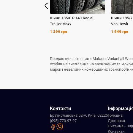
Шини
185/0 R 14C
Radial
Шини
185/7
Trailier Maxx
Van Hawk
1 399 грн
1 549 грн
Продаються літо шини Matador Variant all We
стабільне зчеплення на засніжених та мокрих
марок і невеликих комерційних транспортних з
Контакти
Інформаці
Братиславська 52-А, Київ, 02225
Головна
(095) 773-97-97
Доставка
Питання - Від
Контакти