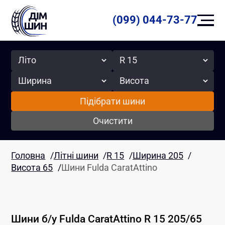
(099) 044-73-77
Сезон
Радіус
Ширина
Висота
Підібрати шини
Очистити
Головна
/
Літні шини
/
R 15
/
Ширина 205
/
Висота 65
/
Шини Fulda CaratAttino
Шини б/у
Fulda
CaratAttino
R 15
205
/
65