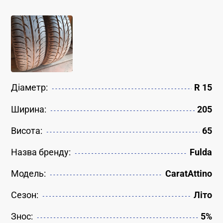
Діаметр:
R 15
Ширина:
205
Висота:
65
Назва бренду:
Fulda
Модель:
CaratAttino
Сезон:
Літо
Знос:
5%