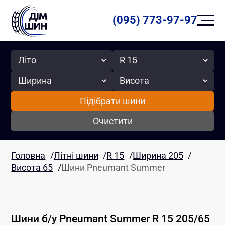
(095) 773-97-97
Сезон
Радіус
Ширина
Висота
Підібрати шини
Очистити
Головна
/
Літні шини
/
R 15
/
Ширина 205
/
Висота 65
/
Шини Pneumant Summer
Шини б/у
Pneumant
Summer
R 15
205
/
65