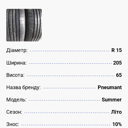
Діаметр:
R 15
Ширина:
205
Висота:
65
Назва бренду:
Pneumant
Модель:
Summer
Сезон:
Літо
Знос:
10%