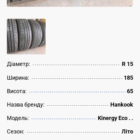
Діаметр:
R 15
Ширина:
185
Висота:
65
Назва бренду:
Hankook
Модель:
Kinergy Eco . .
Сезон:
Літо