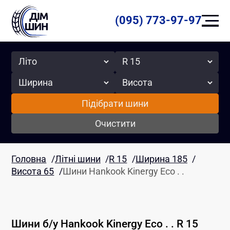
(095) 773-97-97
Сезон
Радіус
Ширина
Висота
Підібрати шини
Очистити
Головна
/
Літні шини
/
R 15
/
Ширина 185
/
Висота 65
/
Шини Hankook Kinergy Eco . .
Шини б/у
Hankook
Kinergy Eco . .
R 15