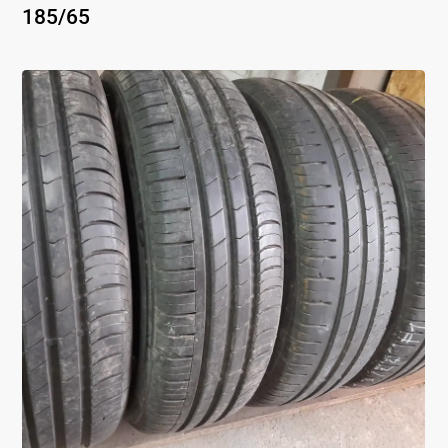
185
/
65