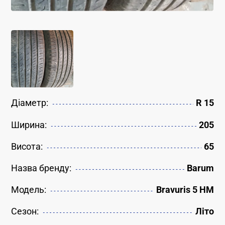
Діаметр:
R 15
Ширина:
205
Висота:
65
Назва бренду:
Barum
Модель:
Bravuris 5 HM
Сезон:
Літо