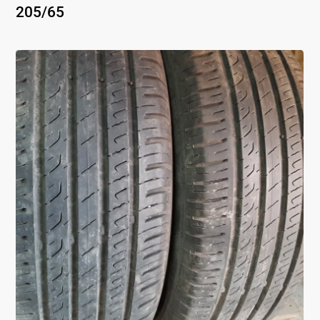
205
/
65