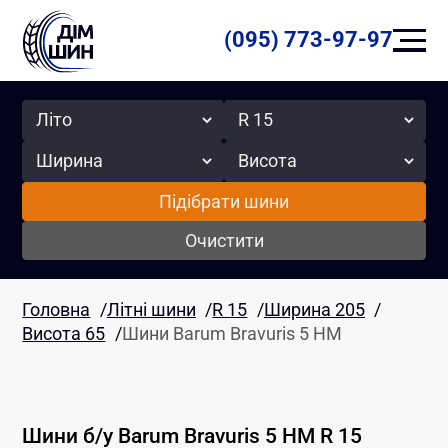
(095) 773-97-97
Сезон
Радіус
Ширина
Висота
Підібрати шини
Очистити
Головна
/
Літні шини
/
R 15
/
Ширина 205
/
Висота 65
/
Шини Barum Bravuris 5 HM
Шини б/у
Barum
Bravuris 5 HM
R 15