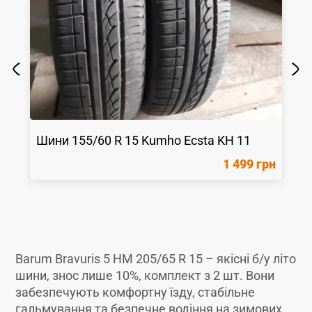
Шини
155/60 R 15
Kumho
Ecsta KH 11
1 499 грн
Barum Bravuris 5 HM 205/65 R 15 – якісні б/у літо
шини, знос лише 10%, комплект з 2 шт. Вони
забезпечують комфортну їзду, стабільне
гальмування та безпечне водіння на зимових