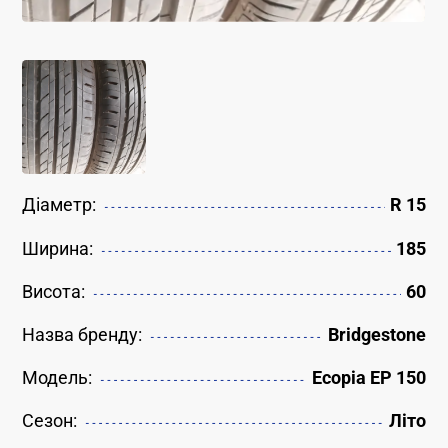
Діаметр:
R 15
Ширина:
185
Висота:
60
Назва бренду:
Bridgestone
Модель:
Ecopia EP 150
Сезон:
Літо