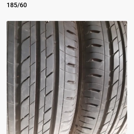
185
/
60