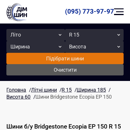
(095) 773-97-97
Сезон
Радіус
Ширина
Висота
Підібрати шини
Очистити
Головна
/
Літні шини
/
R 15
/
Ширина 185
/
Висота 60
/
Шини Bridgestone Ecopia EP 150
Шини б/у
Bridgestone
Ecopia EP 150
R 15