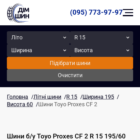
(095) 773-97-97
Сезон
Радіус
Ширина
Висота
Підібрати шини
Очистити
Головна
/
Літні шини
/
R 15
/
Ширина 195
/
Висота 60
/
Шини Toyo Proxes CF 2
Шини б/у
Toyo
Proxes CF 2
R 15
195
/
60