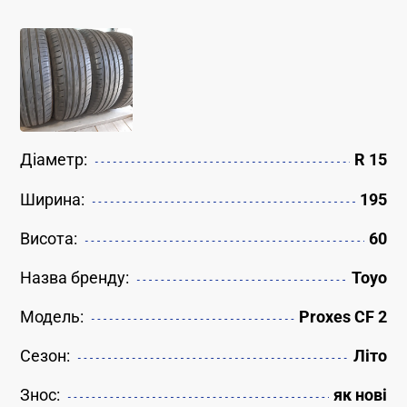
Діаметр:
R 15
Ширина:
195
Висота:
60
Назва бренду:
Toyo
Модель:
Proxes CF 2
Сезон:
Літо
Знос:
як новi