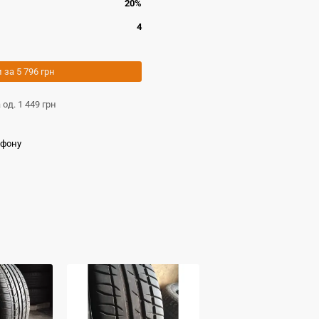
20%
4
и за
5 796 грн
а од.
1 449 грн
ефону