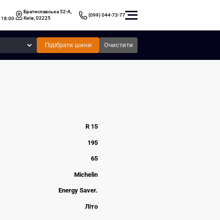
Братиславська 52-А,
(099) 044-73-77
Київ, 02225
 18:00
Підібрати шини
Очистити
R 15
195
65
Michelin
Energy Saver.
Літо