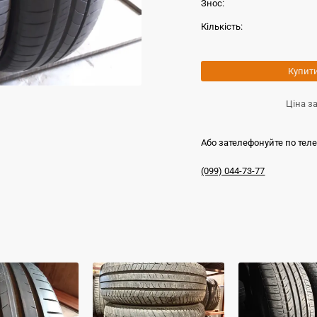
Знос:
Кількість:
Купит
Ціна з
Або зателефонуйте по тел
(099) 044-73-77