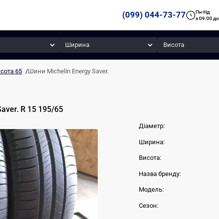
Пн-Нд
(099) 044-73-77
з 09:00 до
Ширина
Висота
сота 65
/
Шини Michelin Energy Saver.
Saver.
R 15
195
/
65
Діаметр:
Ширина:
Висота:
Назва бренду:
Модель:
Сезон: