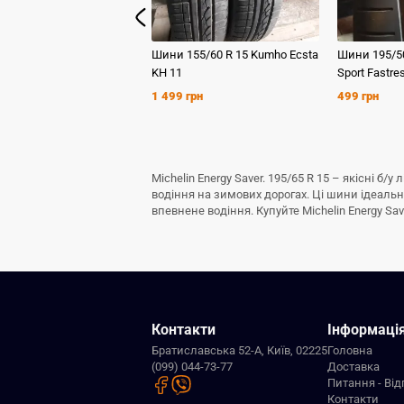
Шини
155/60 R 15
Kumho
Ecsta
Шини
195/5
KH 11
Sport Fastre
1 499 грн
499 грн
Michelin Energy Saver. 195/65 R 15 – якісні 
водіння на зимових дорогах. Ці шини ідеаль
впевнене водіння. Купуйте Michelin Energy Sav
Контакти
Інформаці
Братиславська 52-А, Київ, 02225
Головна
(099) 044-73-77
Доставка
Питання - Від
Контакти