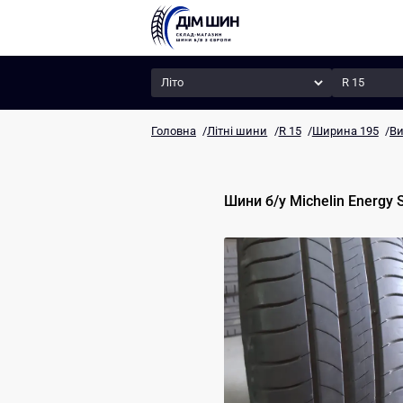
Сезон
Радіус
Головна
/
Літні шини
/
R 15
/
Ширина 195
/
Ви
Шини б/у
Michelin
Energy 