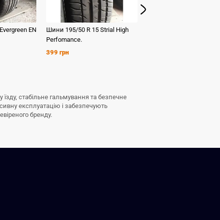
Evergreen
EN
Шини
195/50 R 15
Strial
High
Шини
205/65 R 15
Dunlo
Perfomance.
Turing 2
399 грн
1 599 грн
ну їзду, стабільне гальмування та безпечне
нсивну експлуатацію і забезпечують
ревіреного бренду.