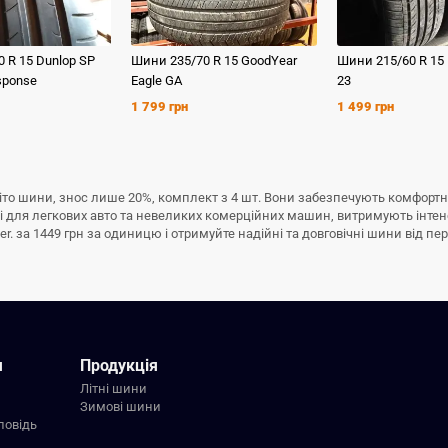
0 R 15
Dunlop
SP
Шини
235/70 R 15
GoodYear
Шини
215/60 R 15
sponse
Eagle GA
23
1 799 грн
1 499 грн
б/у літо шини, знос лише 20%, комплект з 4 шт. Вони забезпечують комфорт
ні для легкових авто та невеликих комерційних машин, витримують інте
er. за 1449 грн за одиницю і отримуйте надійні та довговічні шини від пе
я
Продукція
Літні шини
Зимові шини
повідь