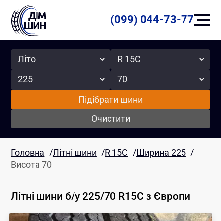
(099) 044-73-77
Сезон
Радіус
Ширина
Висота
Підібрати шини
Очистити
Головна
/
Літні шини
/
R 15C
/
Ширина 225
/
Висота 70
Літні шини б/у 225/70 R15C
з Європи