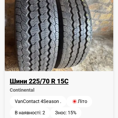
Шини
225
/
70
R 15C
Continental
VanContact 4Season .
Літо
В наявності:
2
Знос:
15%