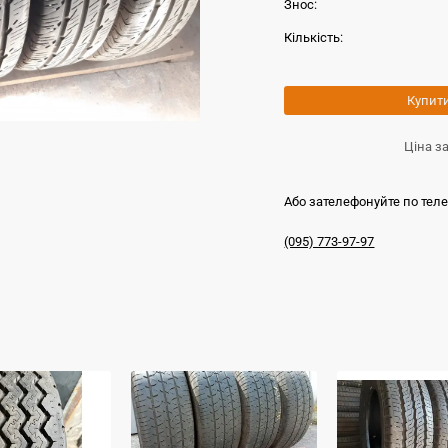
Знос:
Кількість:
Купит
Ціна з
Або зателефонуйте по тел
(095) 773-97-97