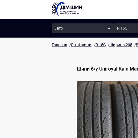
Сезон
Радіус
Головна
/
Літні шини
/
R 15C
/
Ширина 205
/
В
Шини б/у
Uniroyal
Rain Max