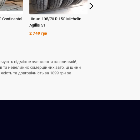
C
Continental
Шини
195/70 R 15C
Michelin
Шини
225/70 R 15C
Conti
Agillis 51
VanContact 4Season .
2 749 грн
2 749 грн
зпечують відмінне зчеплення на слизькій,
ів та невеликих комерційних авто, ці шини
кість та довговічність за 1899 грн за