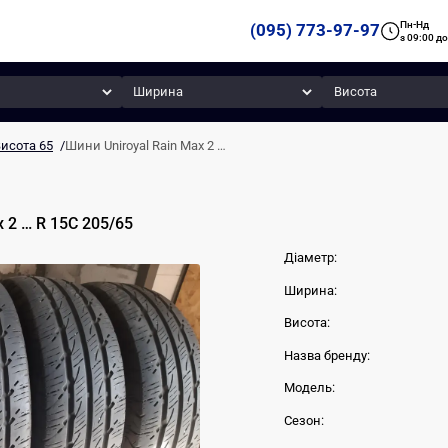
Пн-Нд
(095) 773-97-97
з 09:00 до
Ширина
Висота
исота 65
/
Шини Uniroyal Rain Max 2 …
 2 …
R 15C
205
/
65
Діаметр:
Ширина:
Висота:
Назва бренду:
Модель:
Сезон: