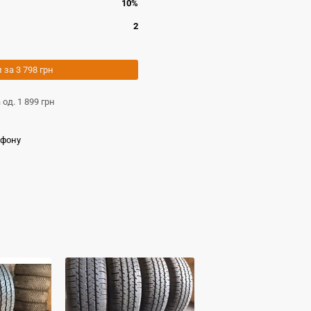
10%
2
и за
3 798 грн
а од.
1 899 грн
ефону