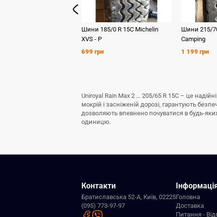
Шини
185/0 R 15C
Michelin
Шини
215/7
XVS - P
Camping
699 грн
1 199 грн
Uniroyal Rain Max 2 … 205/65 R 15C – це наді
мокрій і засніженій дорозі, гарантують безп
дозволяють впевнено почуватися в будь-яких з
одиницю.
Контакти
Інформаці
Братиславська 52-А, Київ, 02225
Головна
(095) 773-97-97
Доставка
Питання - Від