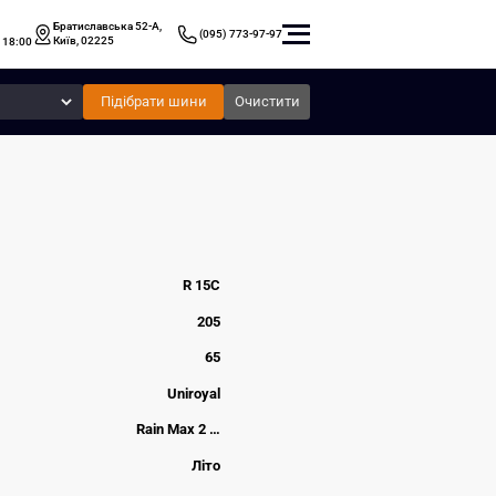
Братиславська 52-А,
(095) 773-97-97
Київ, 02225
 18:00
Підібрати шини
Очистити
R 15C
205
65
Uniroyal
Rain Max 2 …
Літо