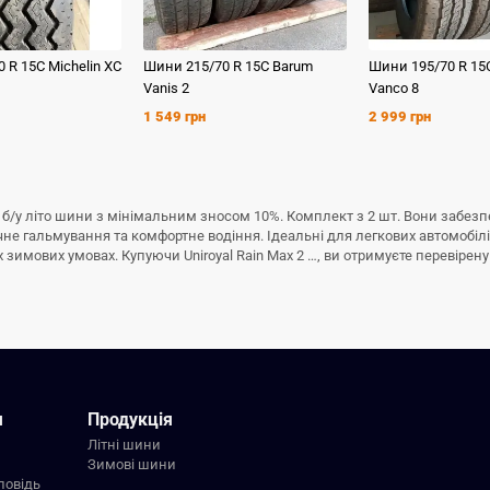
0 R 15C
Michelin
XC
Шини
215/70 R 15C
Barum
Шини
195/70 R 15
Vanis 2
Vanco 8
1 549 грн
2 999 грн
йні б/у літо шини з мінімальним зносом 10%. Комплект з 2 шт. Вони забе
ечне гальмування та комфортне водіння. Ідеальні для легкових автомобіл
имових умовах. Купуючи Uniroyal Rain Max 2 …, ви отримуєте перевірену я
я
Продукція
Літні шини
Зимові шини
повідь