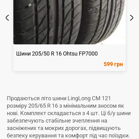
Шини
205/50 R 16
Ohtsu
FP7000
599 грн
Продаються літо шини LingLong CM 121
розміру 205/65 R 16 з мінімальним зносом як
новi. Комплект складається з 4 шт. Ці б/у шини
забезпечують стабільне зчеплення на
засніжених та мокрих дорогах, підвищують
безпеку керування та комфорт під час поїздки.