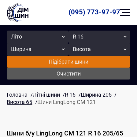
(095) 773-97-97
Сезон
Радіус
Ширина
Висота
Підібрати шини
Очистити
Головна
/
Літні шини
/
R 16
/
Ширина 205
/
Висота 65
/
Шини LingLong CM 121
Шини б/у
LingLong
CM 121
R 16
205
/
65