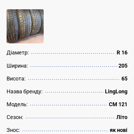
Діаметр:
R 16
Ширина:
205
Висота:
65
Назва бренду:
LingLong
Модель:
CM 121
Сезон:
Літо
Знос:
як новi