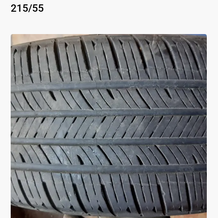
215
/
55