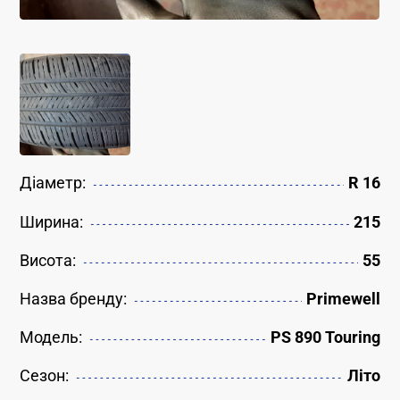
Діаметр:
R 16
Ширина:
215
Висота:
55
Назва бренду:
Primewell
Модель:
PS 890 Touring
Сезон:
Літо