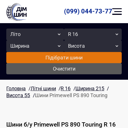
(099) 044-73-77
Сезон
Радіус
Ширина
Висота
Підібрати шини
Очистити
Головна
/
Літні шини
/
R 16
/
Ширина 215
/
Висота 55
/
Шини Primewell PS 890 Touring
Шини б/у
Primewell
PS 890 Touring
R 16