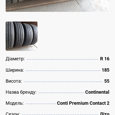
Діаметр:
R 16
Ширина:
185
Висота:
55
Назва бренду:
Continental
Модель:
Conti Premium Contact 2
Сезон:
Літо