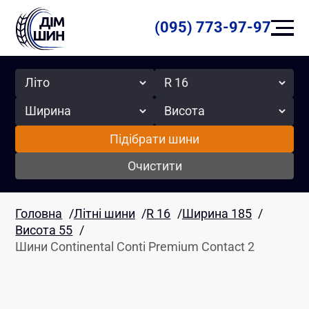
(095) 773-97-97
Сезон
Радіус
Ширина
Висота
Підібрати шини
Очистити
Головна
/
Літні шини
/
R 16
/
Ширина 185
/
Висота 55
/
Шини Continental Conti Premium Contact 2