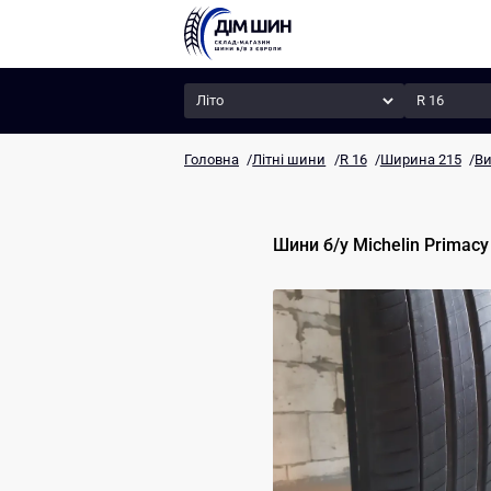
Сезон
Радіус
Головна
/
Літні шини
/
R 16
/
Ширина 215
/
Ви
Шини б/у
Michelin
Primacy 