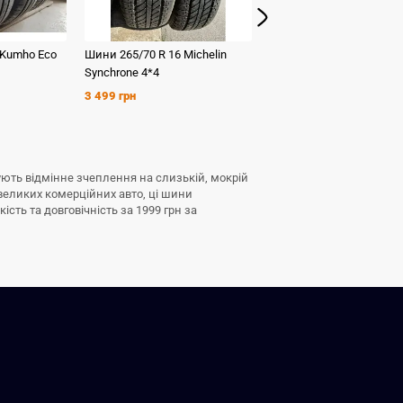
Kumho
Eco
Шини
265/70 R 16
Michelin
Шини
235/60 R 16
Kumh
Synchrone 4*4
HS 51
3 499 грн
1 599 грн
чують відмінне зчеплення на слизькій, мокрій
евеликих комерційних авто, ці шини
сть та довговічність за 1999 грн за