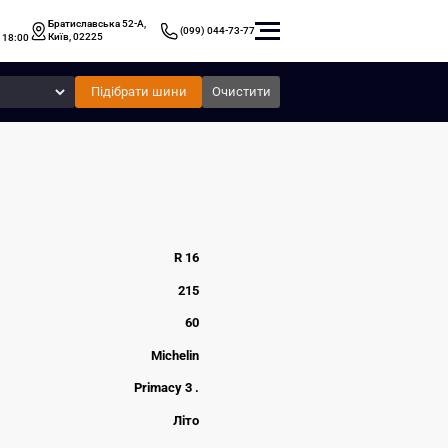
Братиславська 52-А,
(099) 044-73-77
Київ, 02225
 18:00
Підібрати шини
Очистити
R 16
215
60
Michelin
Primacy 3 .
Літо