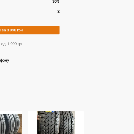
30%
2
и за
3 998 грн
а од.
1 999 грн
ефону