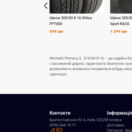
Шини
205/50 R 16
Ohtsu
Шини
205/5
FP7000
Sport RACS
599 грн
1 299 грн
Michelin Primacy 3 . 215/60 R 16 – це надійн
і засніженій дорозі, гарантують безпечне га
дозволяють впевнено почуватися в будь-яких з
одиницю.
Контакти
Інформаці
Братиславська 52-А, Київ, 02225
Головна
(099) 044-73-77
Доставка
Питання - Від