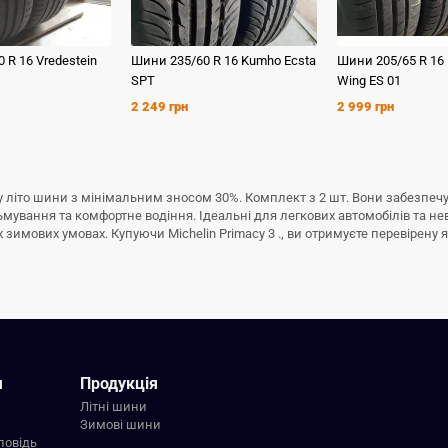
0 R 16
Vredestein
Шини
235/60 R 16
Kumho
Ecsta
Шини
205/65 R 16
SPT
Wing ES 01
2 249 грн
2 999 грн
і б/у літо шини з мінімальним зносом 30%. Комплект з 2 шт. Вони забезпе
льмування та комфортне водіння. Ідеальні для легкових автомобілів та н
имових умовах. Купуючи Michelin Primacy 3 ., ви отримуєте перевірену які
я
Продукція
Літні шини
Зимові шини
повідь