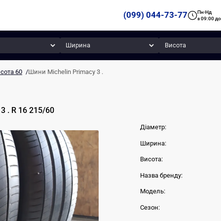
Пн-Нд
(099) 044-73-77
з 09:00 до
Ширина
Висота
сота 60
/
Шини Michelin Primacy 3 .
3 .
R 16
215
/
60
Діаметр:
Ширина:
Висота:
Назва бренду:
Модель:
Сезон: