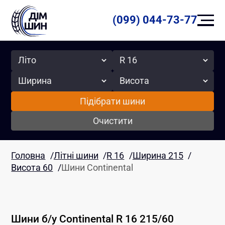
(099) 044-73-77
Сезон
Радіус
Ширина
Висота
Підібрати шини
Очистити
Головна
/
Літні шини
/
R 16
/
Ширина 215
/
Висота 60
/
Шини Continental
Шини б/у
Continental
R 16
215
/
60