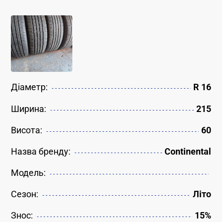
Діаметр:
R 16
Ширина:
215
Висота:
60
Назва бренду:
Continental
Модель:
Сезон:
Літо
Знос:
15%