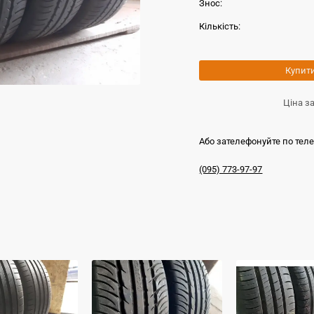
Знос:
Кількість:
Купит
Ціна з
Або зателефонуйте по тел
(095) 773-97-97