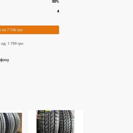
30%
4
и за
7 196 грн
а од.
1 799 грн
ефону