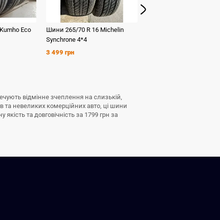
Kumho
Eco
Шини
265/70 R 16
Michelin
Шини
235/60 R 16
Kumh
Synchrone 4*4
HS 51
3 499 грн
1 599 грн
печують відмінне зчеплення на слизькій,
ів та невеликих комерційних авто, ці шини
якість та довговічність за 1799 грн за