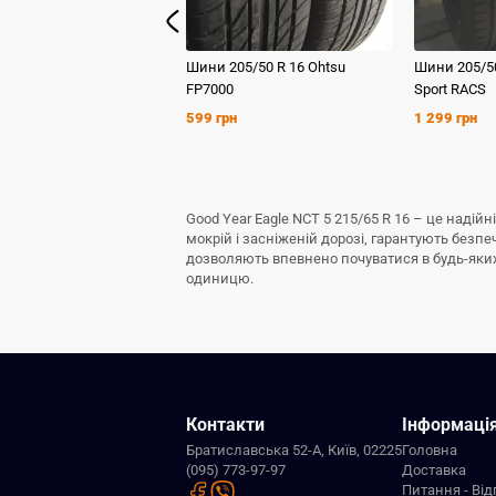
Шини
205/50 R 16
Ohtsu
Шини
205/5
FP7000
Sport RACS
599 грн
1 299 грн
Good Year Eagle NCT 5 215/65 R 16 – це наді
мокрій і засніженій дорозі, гарантують безп
дозволяють впевнено почуватися в будь-яких з
одиницю.
Контакти
Інформаці
Братиславська 52-А, Київ, 02225
Головна
(095) 773-97-97
Доставка
Питання - Від