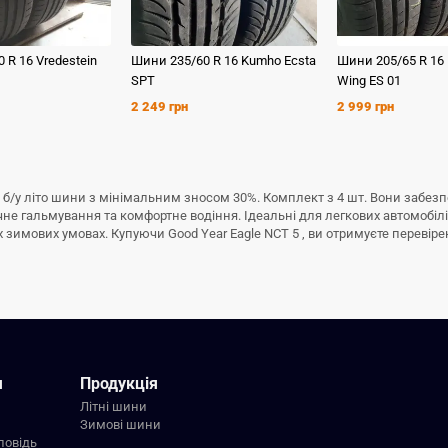
0 R 16
Vredestein
Шини
235/60 R 16
Kumho
Ecsta
Шини
205/65 R 16
SPT
Wing ES 01
2 249 грн
2 999 грн
йні б/у літо шини з мінімальним зносом 30%. Комплект з 4 шт. Вони забез
ечне гальмування та комфортне водіння. Ідеальні для легкових автомобіл
имових умовах. Купуючи Good Year Eagle NCT 5 , ви отримуєте перевірену 
я
Продукція
Літні шини
Зимові шини
повідь