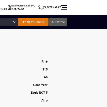
Братиславська 52-А,
(095) 773-97-97
Київ, 02225
 18:00
Підібрати шини
Очистити
R 16
215
65
Good Year
Eagle NCT 5
Літо