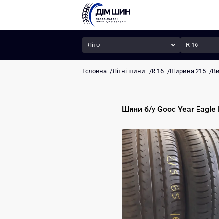
Сезон
Радіус
Головна
/
Літні шини
/
R 16
/
Ширина 215
/
Ви
Шини б/у
Good Year
Eagle