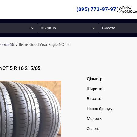
Пн-Нд
(095) 773-97-97
з 09:00 до
Ширина
Висота
сота 65
/
Шини Good Year Eagle NCT 5
 NCT 5
R 16
215
/
65
Діаметр:
Ширина:
Висота:
Назва бренду:
Модель:
Сезон: