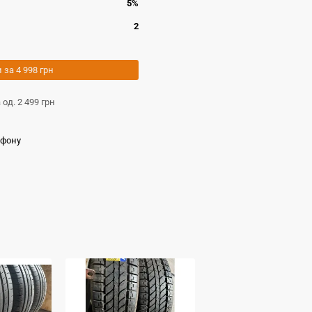
5%
2
и за
4 998 грн
а од.
2 499 грн
ефону