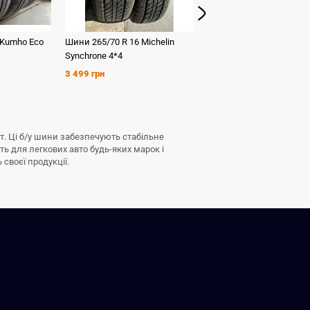
Kumho
Eco
Шини
265/70 R 16
Michelin
Шини
235/60 R 16
Kumh
Synchrone 4*4
HS 51
3 499 грн
1 599 грн
т. Ці б/у шини забезпечують стабільне
ь для легкових авто будь-яких марок і
 своєї продукції.