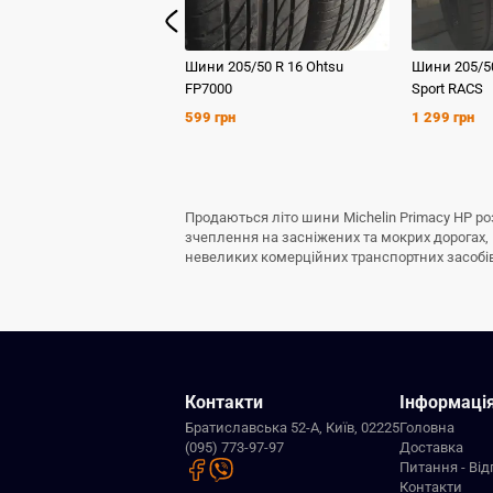
Шини
205/50 R 16
Ohtsu
Шини
205/5
FP7000
Sport RACS
599 грн
1 299 грн
Продаються літо шини Michelin Primacy HP ро
зчеплення на засніжених та мокрих дорогах, 
невеликих комерційних транспортних засобів. 
Контакти
Інформаці
Братиславська 52-А, Київ, 02225
Головна
(095) 773-97-97
Доставка
Питання - Від
Контакти