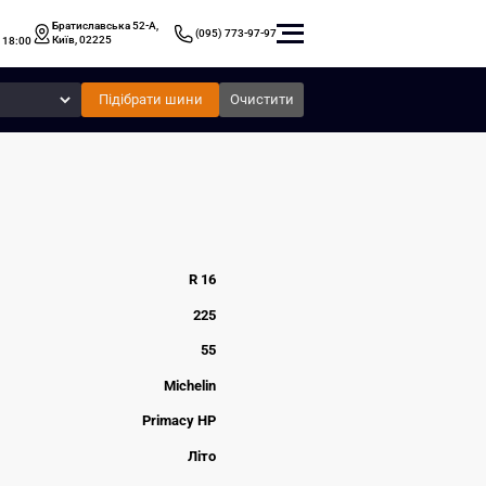
Братиславська 52-А,
(095) 773-97-97
Київ, 02225
 18:00
Підібрати шини
Очистити
R 16
225
55
Michelin
Primacy HP
Літо