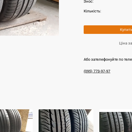
Знос:
Кількість:
Купит
Ціна з
Або зателефонуйте по тел
(095) 773-97-97