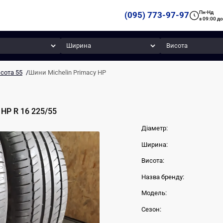
Пн-Нд
(095) 773-97-97
з 09:00 до
Ширина
Висота
сота 55
/
Шини Michelin Primacy HP
y HP
R 16
225
/
55
Діаметр:
Ширина:
Висота:
Назва бренду:
Модель:
Сезон: