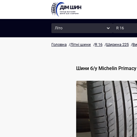
Сезон
Радіус
Головна
/
Літні шини
/
R 16
/
Ширина 225
/
Ви
Шини б/у
Michelin
Primac