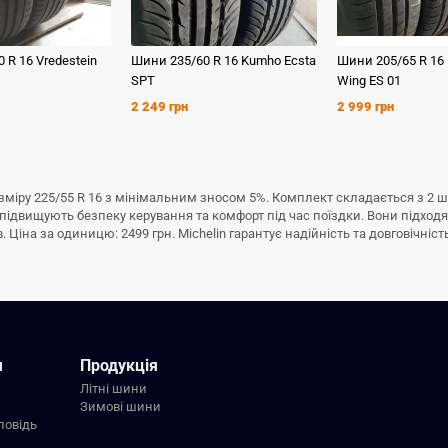
0 R 16
Vredestein
Шини
235/60 R 16
Kumho
Ecsta
Шини
205/65 R 16
SPT
Wing ES 01
2 249 грн
2 999 грн
зміру 225/55 R 16 з мінімальним зносом 5%. Комплект складається з 2 ш
підвищують безпеку керування та комфорт під час поїздки. Вони підходят
Ціна за одиницю: 2499 грн. Michelin гарантує надійність та довговічність
я
Продукція
Літні шини
Зимові шини
повідь