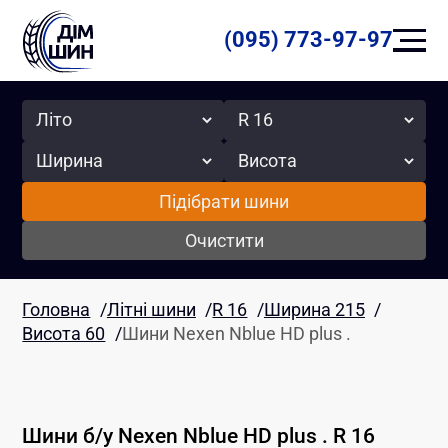
(095) 773-97-97
Сезон
Радіус
Ширина
Висота
Підібрати шини
Очистити
Головна
/
Літні шини
/
R 16
/
Ширина 215
/
Висота 60
/
Шини Nexen Nblue HD plus .
Шини б/у
Nexen
Nblue HD plus .
R 16