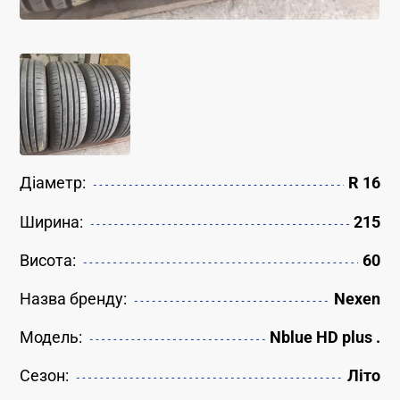
Діаметр:
R 16
Ширина:
215
Висота:
60
Назва бренду:
Nexen
Модель:
Nblue HD plus .
Сезон:
Літо