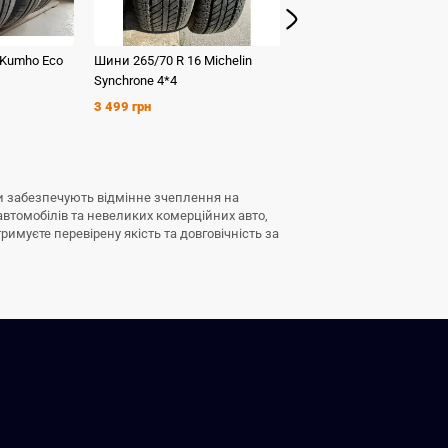
Kumho
Eco
Шини
265/70 R 16
Michelin
Шини
235/60 R 16
Kumh
Synchrone 4*4
HS 51
3 499 грн
1 599 грн
Вони забезпечують відмінне зчеплення на
автомобілів та невеликих комерційних авто,
римуєте перевірену якість та довговічність за