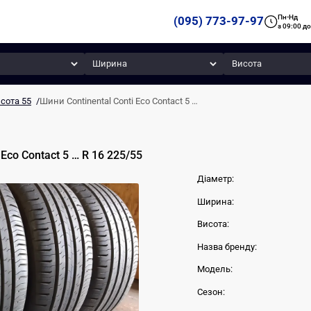
Пн-Нд
(095) 773-97-97
з 09:00 до
Ширина
Висота
сота 55
/
Шини Continental Conti Eco Contact 5 …
 Eco Contact 5 …
R 16
225
/
55
Діаметр:
Ширина:
Висота:
Назва бренду:
Модель:
Сезон: