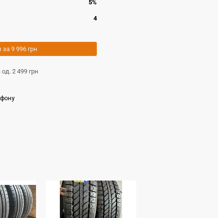
5%
4
и за
9 996 грн
а од.
2 499 грн
ефону