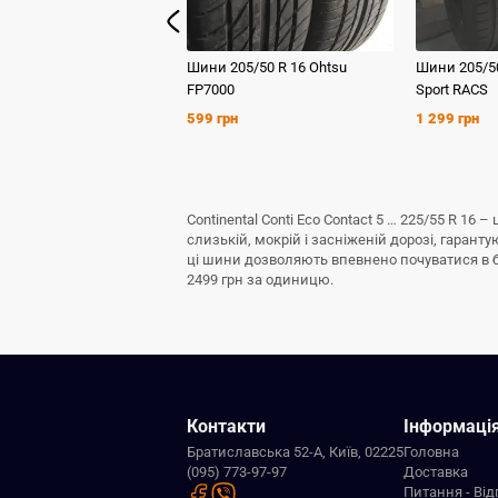
Шини
205/50 R 16
Ohtsu
Шини
205/5
FP7000
Sport RACS
599 грн
1 299 грн
Continental Conti Eco Contact 5 … 225/55 R 1
слизькій, мокрій і засніженій дорозі, гаран
ці шини дозволяють впевнено почуватися в буд
2499 грн за одиницю.
Контакти
Інформаці
Братиславська 52-А, Київ, 02225
Головна
(095) 773-97-97
Доставка
Питання - Від