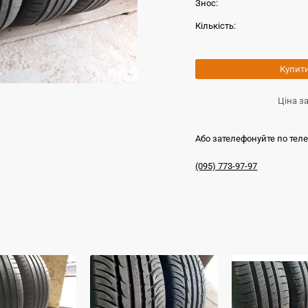
Знос:
Кількість:
Купит
Ціна з
Або зателефонуйте по тел
(095) 773-97-97