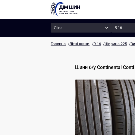
Сезон
Радіус
Головна
/
Літні шини
/
R 16
/
Ширина 225
/
Ви
Шини б/у
Continental
Conti