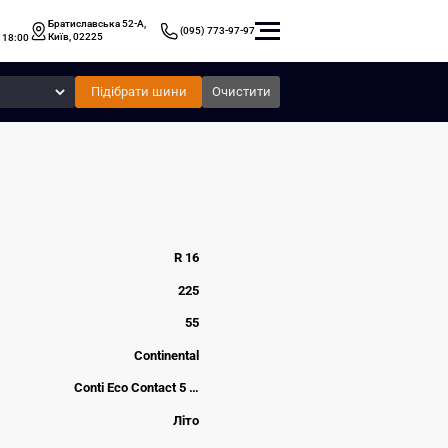
Братиславська 52-А,
(095) 773-97-97
Київ, 02225
 18:00
Підібрати шини
Очистити
R 16
225
55
Continental
Conti Eco Contact 5 …
Літо