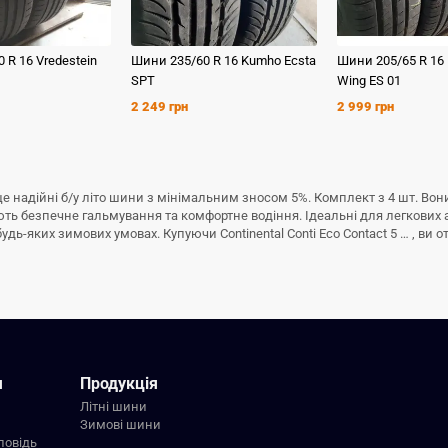
0 R 16
Vredestein
Шини
235/60 R 16
Kumho
Ecsta
Шини
205/65 R 16
SPT
Wing ES 01
2 249 грн
2 999 грн
6 – це надійні б/у літо шини з мінімальним зносом 5%. Комплект з 4 шт. 
тують безпечне гальмування та комфортне водіння. Ідеальні для легкових 
ь-яких зимових умовах. Купуючи Continental Conti Eco Contact 5 … , ви от
я
Продукція
Літні шини
Зимові шини
повідь