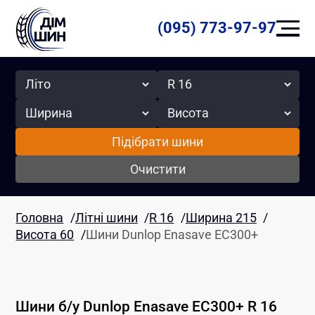
(095) 773-97-97
Сезон
Радіус
Ширина
Висота
Підібрати шини
Очистити
Головна
/
Літні шини
/
R 16
/
Ширина 215
/
Висота 60
/
Шини Dunlop Enasave EC300+
Шини б/у
Dunlop
Enasave EC300+
R 16