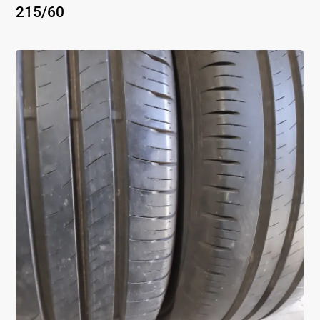
215
/
60