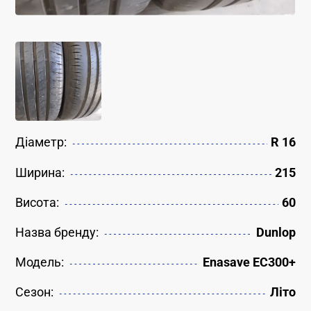
Діаметр:
R 16
Ширина:
215
Висота:
60
Назва бренду:
Dunlop
Модель:
Enasave EC300+
Сезон:
Літо