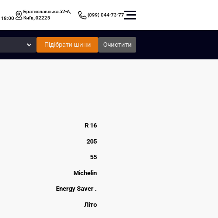
Братиславська 52-А,
(099) 044-73-77
Київ, 02225
 18:00
Підібрати шини
Очистити
R 16
205
55
Michelin
Energy Saver .
Літо