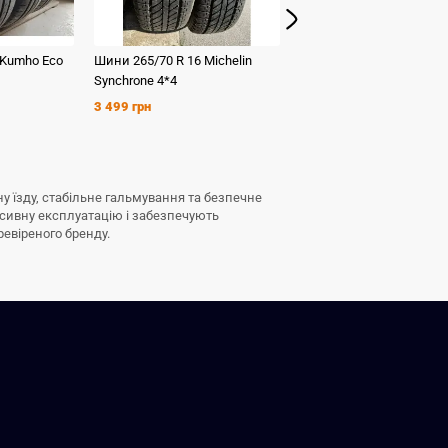
Kumho
Eco
Шини
265/70 R 16
Michelin
Шини
235/60 R 16
Kumh
Synchrone 4*4
HS 51
3 499 грн
1 599 грн
тну їзду, стабільне гальмування та безпечне
нсивну експлуатацію і забезпечують
ревіреного бренду.