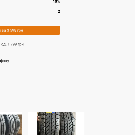
10%
2
и за
3 598 грн
а од.
1 799 грн
ефону