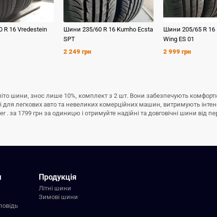
0 R 16
Vredestein
Шини
235/60 R 16
Kumho
Ecsta
Шини
205/65 R 16
SPT
Wing ES 01
2 249 грн
2 999 грн
 б/у літо шини, знос лише 10%, комплект з 2 шт. Вони забезпечують комфор
ні для легкових авто та невеликих комерційних машин, витримують інте
er . за 1799 грн за одиницю і отримуйте надійні та довговічні шини від пе
я
Продукція
Літні шини
Зимові шини
повідь