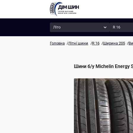
Сезон
Радіус
Головна
/
Літні шини
/
R 16
/
Ширина 205
/
Ви
Шини б/у
Michelin
Energy 