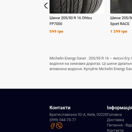
Шини
205/50 R 16
Ohtsu
Шини
205/5
FP7000
Sport RACS
599 грн
1 299 грн
Michelin Energy Saver . 205/55 R 16 – якісні
водіння на зимових дорогах. Ці шини ідеаль
впевнене водіння. Купуйте Michelin Energy Sav
Контакти
Інформаці
Братиславська 52-А, Київ, 02225
Головна
(099) 044-73-77
Доставка
Питання - Від
Контакти