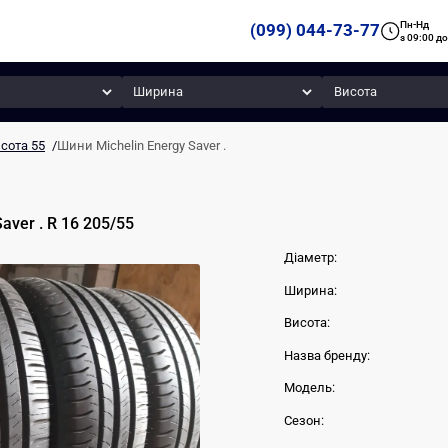
Пн-Нд
(099) 044-73-77
з 09:00 до
Ширина
Висота
сота 55
/
Шини Michelin Energy Saver .
Saver .
R 16
205
/
55
Діаметр:
Ширина:
Висота:
Назва бренду:
Модель:
Сезон: