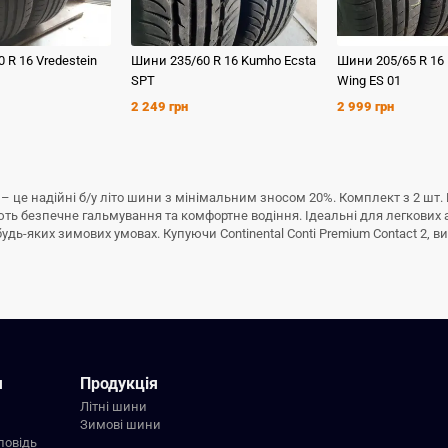
0 R 16
Vredestein
Шини
235/60 R 16
Kumho
Ecsta
Шини
205/65 R 16
SPT
Wing ES 01
2 249 грн
2 999 грн
 16 – це надійні б/у літо шини з мінімальним зносом 20%. Комплект з 2 ш
тують безпечне гальмування та комфортне водіння. Ідеальні для легкових 
ь-яких зимових умовах. Купуючи Continental Conti Premium Contact 2, ви 
я
Продукція
Літні шини
Зимові шини
повідь