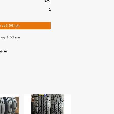
20%
2
и за
3 598 грн
а од.
1 799 грн
ефону