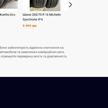
Kumho
Eco
Шини
265/70 R 16
Michelin
Шини
235/60 R 16
Kumh
Synchrone 4*4
HS 51
3 499 грн
1 599 грн
т. Вони забезпечують відмінне зчеплення на
автомобілів та невеликих комерційних авто,
отримуєте перевірену якість та довговічність