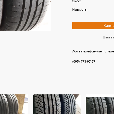
Знос:
Кількість:
Купит
Ціна з
Або зателефонуйте по тел
(095) 773-97-97