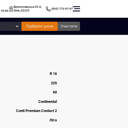
Братиславська 52-А,
(095) 773-97-97
Київ, 02225
 18:00
Підібрати шини
Очистити
R 16
225
60
Continental
Conti Premium Contact 2
Літо