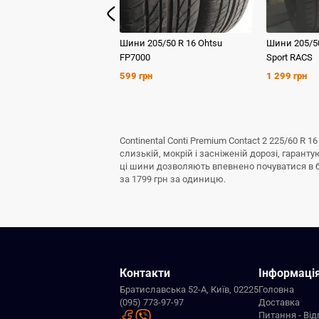
Шини
205/50 R 16
Ohtsu
Шини
205/5
FP7000
Sport RACS
599 грн
1 299 грн
Continental Conti Premium Contact 2 225/60 R
слизькій, мокрій і засніженій дорозі, гаран
ці шини дозволяють впевнено почуватися в буд
за 1799 грн за одиницю.
Контакти
Інформаці
Братиславська 52-А, Київ, 02225
Головна
(095) 773-97-97
Доставка
Питання - Від