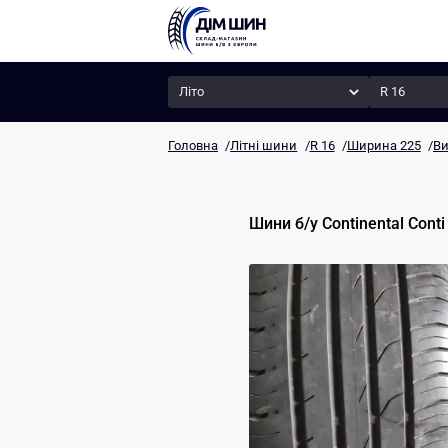
Сезон
Радіус
Головна
/
Літні шини
/
R 16
/
Ширина 225
/
Ви
Шини б/у
Continental
Conti