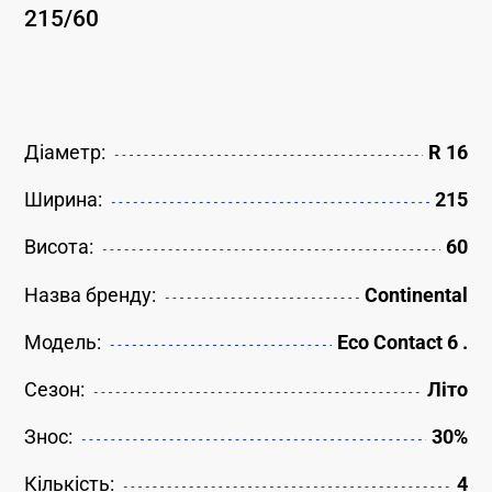
215
/
60
Діаметр:
R 16
Ширина:
215
Висота:
60
Назва бренду:
Continental
Модель:
Eco Contact 6 .
Сезон:
Літо
Знос:
30%
Кількість:
4