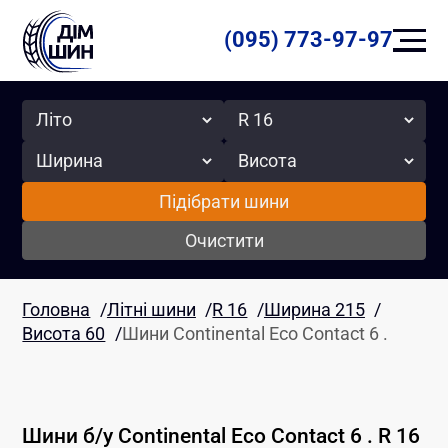
(095) 773-97-97
Сезон
Радіус
Ширина
Висота
Підібрати шини
Очистити
Головна
/
Літні шини
/
R 16
/
Ширина 215
/
Висота 60
/
Шини Continental Eco Contact 6 .
Шини б/у
Continental
Eco Contact 6 .
R 16