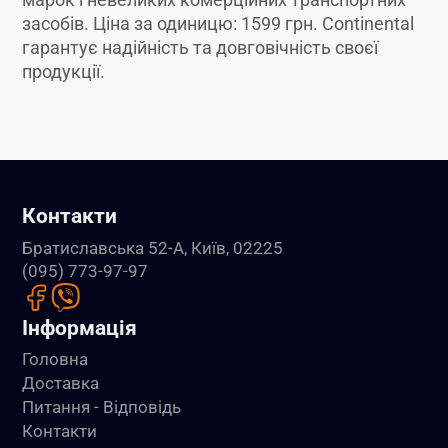
засобів. Ціна за одиницю: 1599 грн. Continental
гарантує надійність та довговічність своєї
продукції.
Контакти
Братиславська 52-А, Київ, 02225
(095) 773-97-97
Інформація
Головна
Доставка
Питання - Відповідь
Контакти