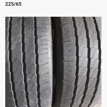
225
/
65