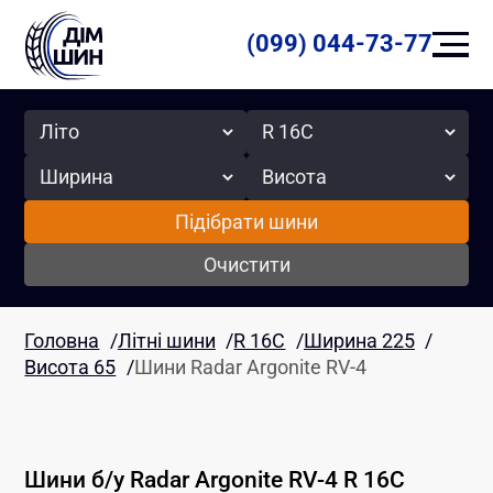
(099) 044-73-77
Сезон
Радіус
Ширина
Висота
Підібрати шини
Очистити
Головна
/
Літні шини
/
R 16C
/
Ширина 225
/
Висота 65
/
Шини Radar Argonite RV-4
Шини б/у
Radar
Argonite RV-4
R 16C