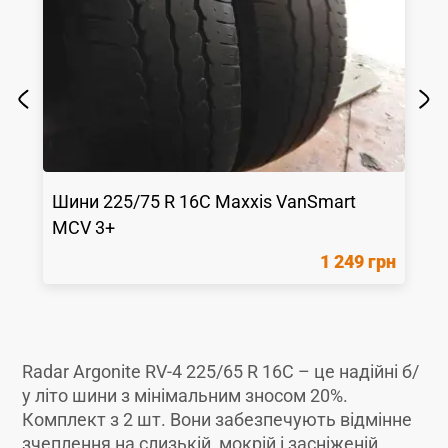
Шини
225/75 R 16C
Maxxis
VanSmart
MCV 3+
1 249 грн
Radar Argonite RV-4 225/65 R 16C – це надійні б/
у літо шини з мінімальним зносом 20%.
Комплект з 2 шт. Вони забезпечують відмінне
зчеплення на слизькій, мокрій і засніженій