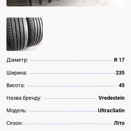
Діаметр:
R 17
Ширина:
235
Висота:
45
Назва бренду:
Vredestein
Модель:
UltracSatin
Сезон:
Літо