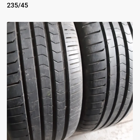
235
/
45