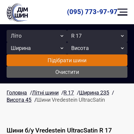
(095) 773-97-97
Сезон
Радіус
Ширина
Висота
Підібрати шини
Очистити
Головна
/
Літні шини
/
R 17
/
Ширина 235
/
Висота 45
/
Шини Vredestein UltracSatin
Шини б/у
Vredestein
UltracSatin
R 17