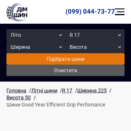
(099) 044-73-77
Сезон
Радіус
Ширина
Висота
Підібрати шини
Очистити
Головна
/
Літні шини
/
R 17
/
Ширина 225
/
Висота 50
/
Шини Good Year Efficient Grip Perfomance