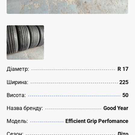
Діаметр:
R 17
Ширина:
225
Висота:
50
Назва бренду:
Good Year
Модель:
Efficient Grip Perfomance
Сезон:
Літо