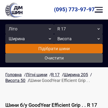
(095) 773-97-97
Сезон
Радіус
Ширина
Висота
Підібрати шини
Очистити
Головна
/
Літні шини
/
R 17
/
Ширина 205
/
Висота 50
/
Шини GoodYear Efficient Grip . .
Шини б/у
GoodYear
Efficient Grip . .
R 17