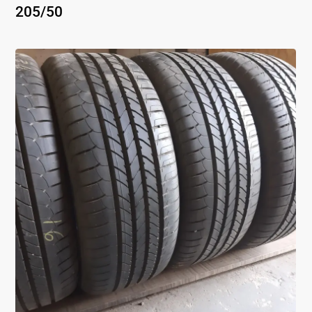
205
/
50