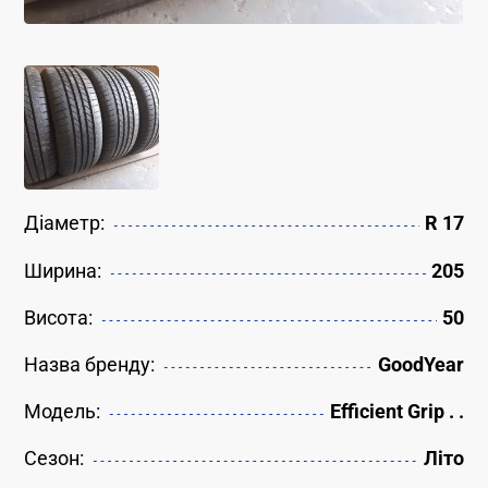
Діаметр:
R 17
Ширина:
205
Висота:
50
Назва бренду:
GoodYear
Модель:
Efficient Grip . .
Сезон:
Літо