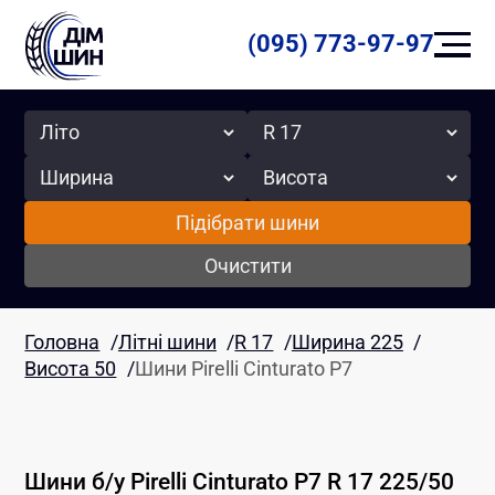
(095) 773-97-97
Сезон
Радіус
Ширина
Висота
Підібрати шини
Очистити
Головна
/
Літні шини
/
R 17
/
Ширина 225
/
Висота 50
/
Шини Pirelli Cinturato P7
Шини б/у
Pirelli
Cinturato P7
R 17
225
/
50