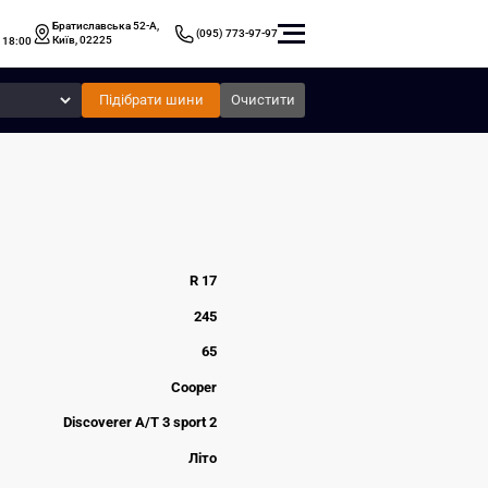
Братиславська 52-А,
(095) 773-97-97
Київ, 02225
 18:00
Підібрати шини
Очистити
R 17
245
65
Cooper
Discoverer A/T 3 sport 2
Літо