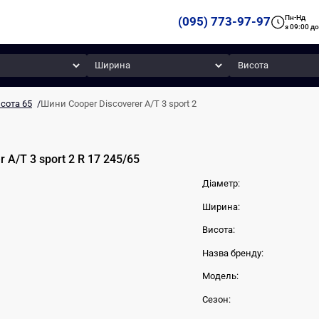
Пн-Нд
(095) 773-97-97
з 09:00 до
Ширина
Висота
сота 65
/
Шини Cooper Discoverer A/T 3 sport 2
r A/T 3 sport 2
R 17
245
/
65
Діаметр:
Ширина:
Висота:
Назва бренду:
Модель:
Сезон: