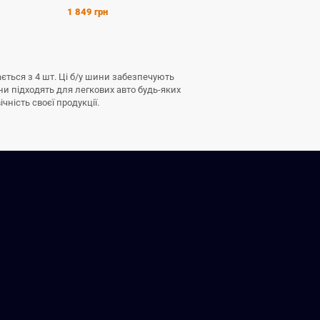
1 849 грн
ається з 4 шт. Ці б/у шини забезпечують
ни підходять для легкових авто будь-яких
чність своєї продукції.