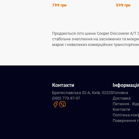
799 грн
599 грн
Продаються літо шини Cooper Discoverer A/T 
стабільне зчеплення на засніжених та мокрих
марок і невеликих комерційних транспортних з
Контакти
Інформаці
Братиславська 52-А, Київ, 02225
Головна
(095) 773-97-97
Доставка
Питання - Від
Контакти
Політика кон
Повернення т