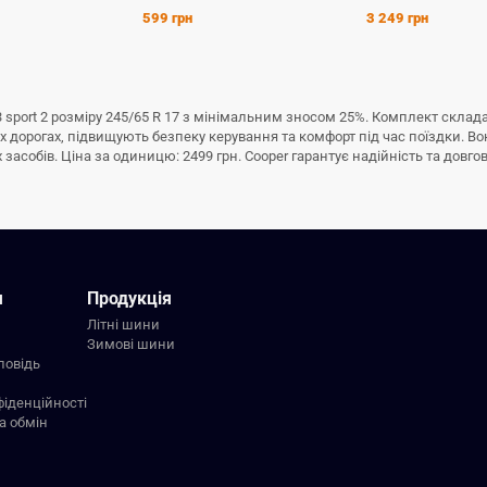
599 грн
3 249 грн
3 sport 2 розміру 245/65 R 17 з мінімальним зносом 25%. Комплект склад
 дорогах, підвищують безпеку керування та комфорт під час поїздки. Во
асобів. Ціна за одиницю: 2499 грн. Cooper гарантує надійність та довгові
я
Продукція
Літні шини
Зимові шини
повідь
фіденційності
а обмін