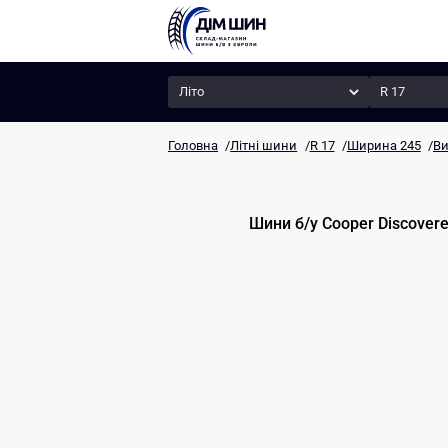
Сезон
Радіус
Головна
/
Літні шини
/
R 17
/
Ширина 245
/
Ви
Шини б/у
Cooper
Discovere