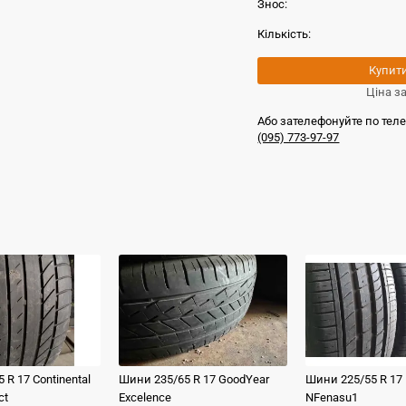
Знос:
Кількість:
Купит
Ціна з
Або зателефонуйте по тел
(095) 773-97-97
5 R 17
Continental
Шини
235/65 R 17
GoodYear
Шини
225/55 R 17
ct
Excelence
NFenasu1