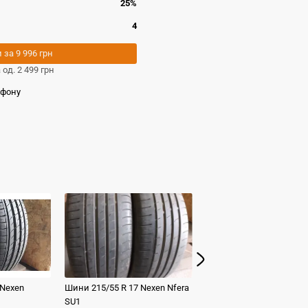
25%
4
и за
9 996 грн
а од.
2 499 грн
ефону
Nexen
Шини
215/55 R 17
Nexen
Nfera
Шини
235/45 R 17
Nokia
SU1
2 499 грн