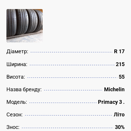
Діаметр:
R 17
Ширина:
215
Висота:
55
Назва бренду:
Michelin
Модель:
Primacy 3 .
Сезон:
Літо
Знос:
30%