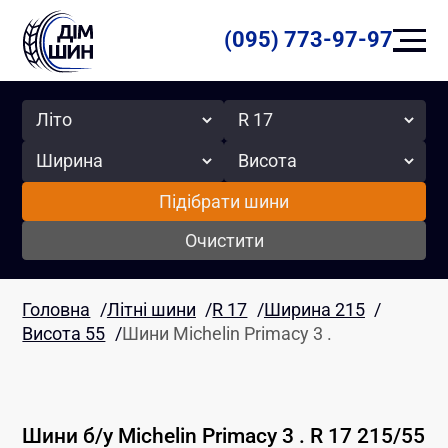
(095) 773-97-97
Сезон
Радіус
Ширина
Висота
Підібрати шини
Очистити
Головна
/
Літні шини
/
R 17
/
Ширина 215
/
Висота 55
/
Шини Michelin Primacy 3 .
Шини б/у
Michelin
Primacy 3 .
R 17
215
/
55