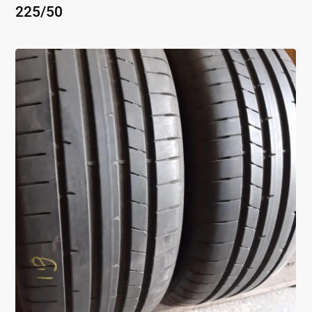
225
/
50