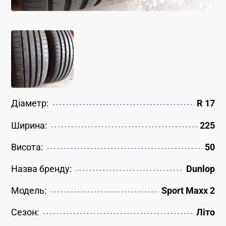
Діаметр:
R 17
Ширина:
225
Висота:
50
Назва бренду:
Dunlop
Модель:
Sport Maxx 2
Сезон:
Літо