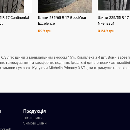
5 R 17
Continental
Шини
235/65 R 17
GoodYear
Шини
225/55 R 17
ct
Excelence
NFenasu1
599 грн
3 249 грн
ійні б/у літо шини з мінімальним зносом 15%. Комплект з 4 шт. Вони забе
ечне гальмування та комфортне водіння. Ідеальні для легкових автомобіл
имових умовах. Купуючи Michelin Primacy 3 ST ., ви отримуєте перевірену 
я
Продукція
Літні шини
Зимові шини
повідь