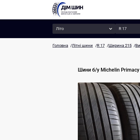
Сезон
Радіус
Головна
/
Літні шини
/
R 17
/
Ширина 215
/
Ви
Шини б/у
Michelin
Primacy 