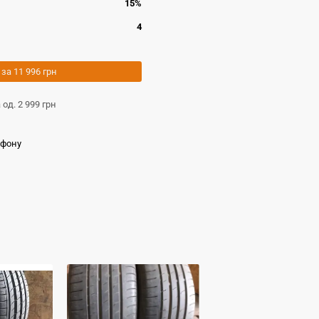
15%
4
 за
11 996 грн
а од.
2 999 грн
ефону