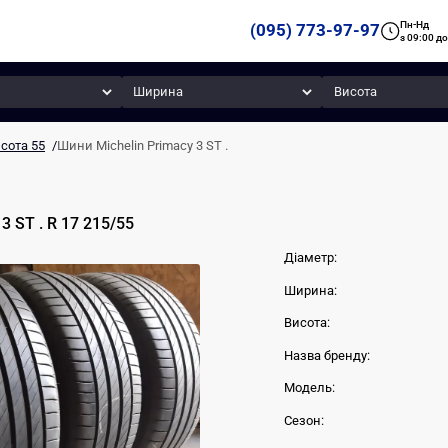
Пн-Нд
(095) 773-97-97
з 09:00 до
Ширина
Висота
сота 55
/
Шини Michelin Primacy 3 ST .
3 ST .
R 17
215
/
55
Діаметр:
Ширина:
Висота:
Назва бренду:
Модель:
Сезон: