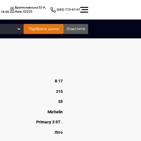
Братиславська 52-А,
(095) 773-97-97
Київ, 02225
 18:00
Підібрати шини
Очистити
R 17
215
55
Michelin
Primacy 3 ST .
Літо