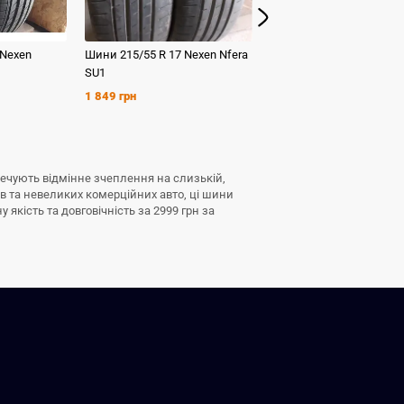
Nexen
Шини
215/55 R 17
Nexen
Nfera
Шини
235/45 R 17
Nokia
SU1
2 499 грн
1 849 грн
зпечують відмінне зчеплення на слизькій,
ів та невеликих комерційних авто, ці шини
якість та довговічність за 2999 грн за