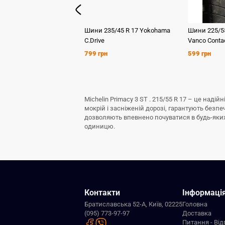
Шини
235/45 R 17
Yokohama
Шини
225/5
C.Drive
Vanco Conta
799 грн
599 грн
Michelin Primacy 3 ST . 215/55 R 17 – це над
мокрій і засніженій дорозі, гарантують безп
дозволяють впевнено почуватися в будь-яких з
одиницю.
Контакти
Інформаці
Братиславська 52-А, Київ, 02225
Головна
(095) 773-97-97
Доставка
Питання - Від