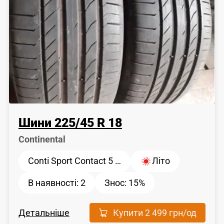
Шини
225
/
45
R 18
Continental
Conti Sport Contact 5 …
Літо
В наявності:
2
Знос:
15%
Детальніше
Купити
2 499 грн
/од