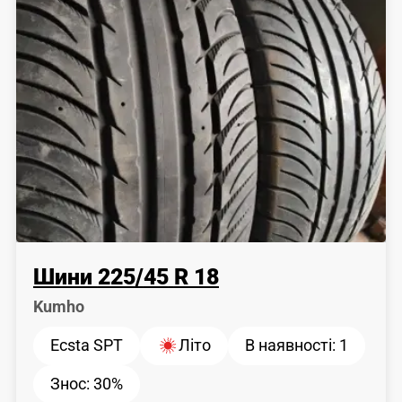
Шини
225
/
45
R 18
Kumho
Ecsta SPT
Літо
В наявності:
1
Знос:
30%