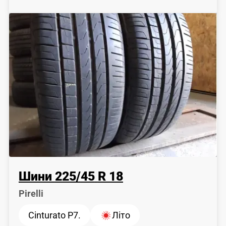
Шини
225
/
45
R 18
Pirelli
Cinturato P7.
Літо