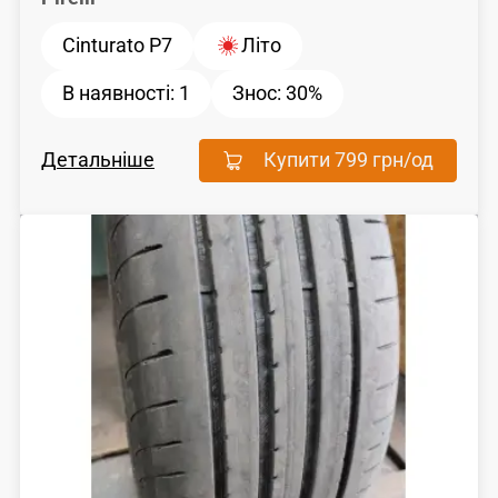
Cinturato P7
Літо
В наявності:
1
Знос:
30%
Детальніше
Купити
799 грн
/од