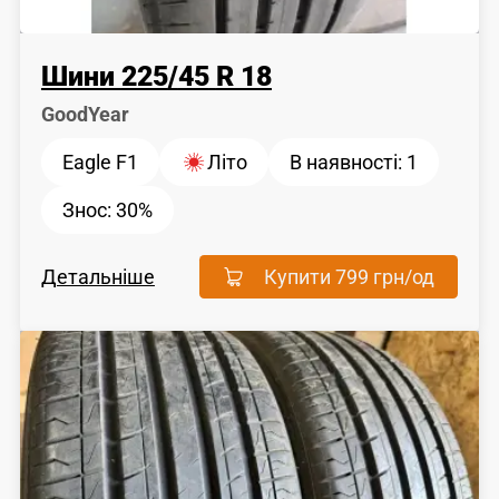
Шини
225
/
45
R 18
GoodYear
Eagle F1
Літо
В наявності:
1
Знос:
30%
Детальніше
Купити
799 грн
/од