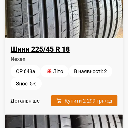
Шини
225
/
45
R 18
Nexen
CP 643a
Літо
В наявності:
2
Знос:
5%
Детальніше
Купити
2 299 грн
/од