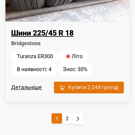
Шини
225
/
45
R 18
Bridgestone
Turanza ER300
Літо
В наявності:
4
Знос:
30%
Детальніше
Купити
2 249 грн
/од
1
2