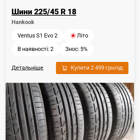
Шини
225
/
45
R 18
Hankook
Ventus S1 Evo 2
Літо
В наявності:
2
Знос:
5%
Детальніше
Купити
2 499 грн
/од