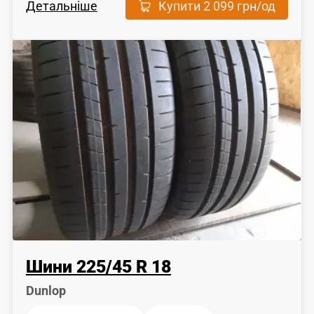
Детальніше
Купити
2 099 грн
/од
Шини
225
/
45
R 18
Dunlop