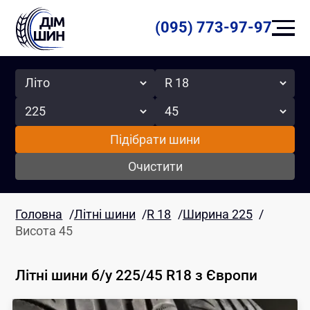
(095) 773-97-97
Сезон
Радіус
Ширина
Висота
Підібрати шини
Очистити
Головна
/
Літні шини
/
R 18
/
Ширина 225
/
Висота 45
Літні шини б/у 225/45 R18
з Європи