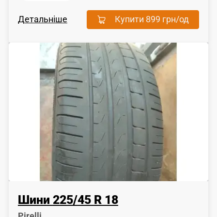
Детальніше
Купити
899 грн
/од
Шини
225
/
45
R 18
Pirelli