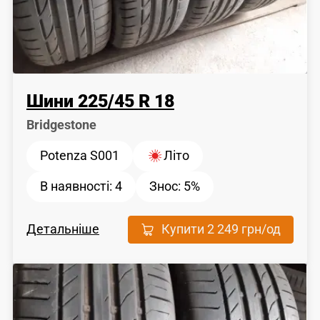
Шини
225
/
45
R 18
Bridgestone
Potenza S001
Літо
В наявності:
4
Знос:
5%
Детальніше
Купити
2 249 грн
/од