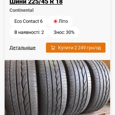
Шини
225
/
45
R 18
Continental
Eco Contact 6
Літо
В наявності:
2
Знос:
30%
Детальніше
Купити
2 249 грн
/од