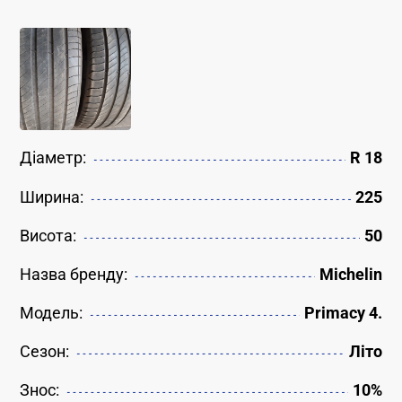
Діаметр:
R 18
Ширина:
225
Висота:
50
Назва бренду:
Michelin
Модель:
Primacy 4.
Сезон:
Літо
Знос:
10%