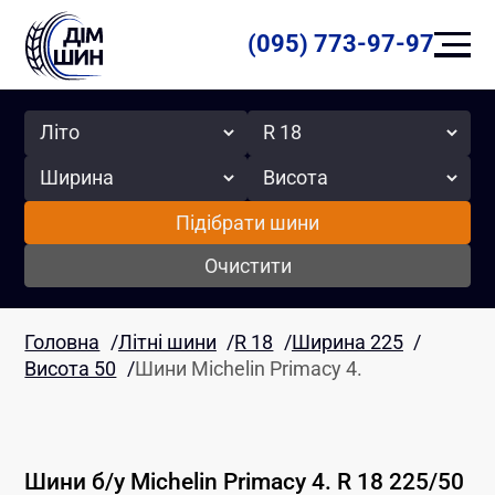
(095) 773-97-97
Сезон
Радіус
Ширина
Висота
Підібрати шини
Очистити
Головна
/
Літні шини
/
R 18
/
Ширина 225
/
Висота 50
/
Шини Michelin Primacy 4.
Шини б/у
Michelin
Primacy 4.
R 18
225
/
50