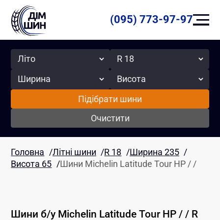
(095) 773-97-97
Сезон
Радіус
Ширина
Висота
Підібрати шини
Очистити
Головна
/
Літні шини
/
R 18
/
Ширина 235
/
Висота 65
/
Шини Michelin Latitude Tour HP / /
Шини б/у
Michelin
Latitude Tour HP / /
R