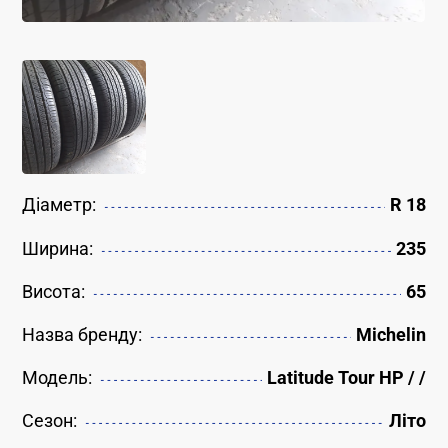
Діаметр:
R 18
Ширина:
235
Висота:
65
Назва бренду:
Michelin
Модель:
Latitude Tour HP / /
Сезон:
Літо