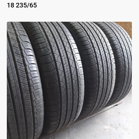
18
235
/
65