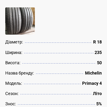
Діаметр:
R 18
Ширина:
235
Висота:
50
Назва бренду:
Michelin
Модель:
Primacy 4
Сезон:
Літо
Знос:
5%