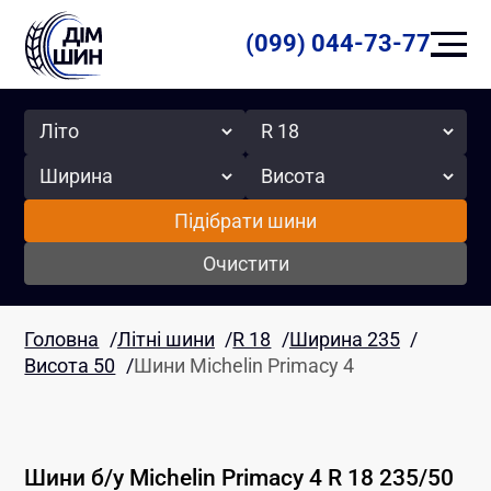
(099) 044-73-77
Сезон
Радіус
Ширина
Висота
Підібрати шини
Очистити
Головна
/
Літні шини
/
R 18
/
Ширина 235
/
Висота 50
/
Шини Michelin Primacy 4
Шини б/у
Michelin
Primacy 4
R 18
235
/
50