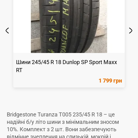
Шини
245/45 R 18
Dunlop
SP Sport Maxx
RT
1 799 грн
Bridgestone Turanza T005 235/45 R 18 – це
надійні б/у літо шини з мінімальним зносом
10%. Комплект з 2 шт. Вони забезпечують
відмінне зчеплення на слизькій, мокрій і