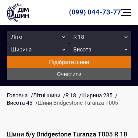
(099) 044-73-77
Сезон
Радіус
Ширина
Висота
Підібрати шини
Очистити
Головна
/
Літні шини
/
R 18
/
Ширина 235
/
Висота 45
/
Шини Bridgestone Turanza T005
Шини б/у
Bridgestone
Turanza T005
R 18