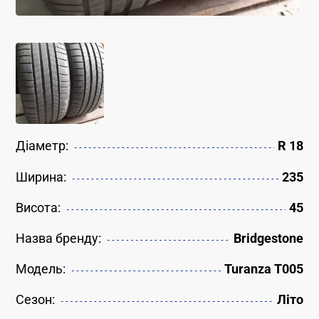
Діаметр:
R 18
Ширина:
235
Висота:
45
Назва бренду:
Bridgestone
Модель:
Turanza T005
Сезон:
Літо