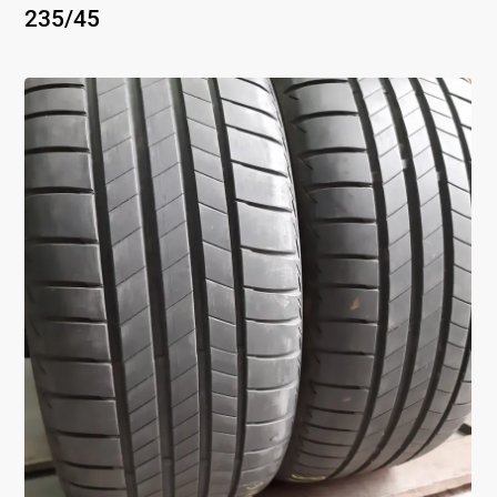
235
/
45