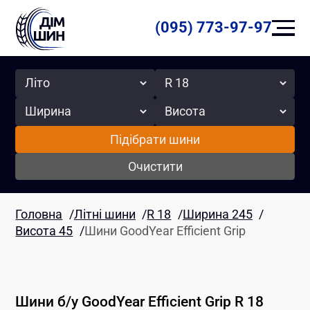
(095) 773-97-97
Сезон
Радіус
Ширина
Висота
Підібрати шини
Очистити
Головна
/
Літні шини
/
R 18
/
Ширина 245
/
Висота 45
/
Шини GoodYear Efficient Grip
Шини б/у
GoodYear
Efficient Grip
R 18