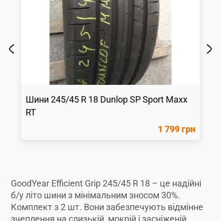
Шини
245/45 R 18
Dunlop
SP Sport Maxx
RT
1 799 грн
GoodYear Efficient Grip 245/45 R 18 – це надійні
б/у літо шини з мінімальним зносом 30%.
Комплект з 2 шт. Вони забезпечують відмінне
зчеплення на слизькій, мокрій і засніженій