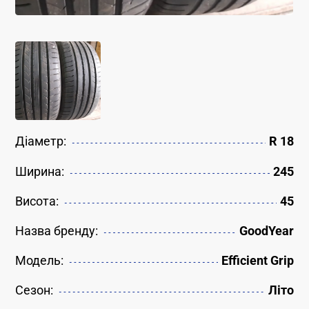
Діаметр:
R 18
Ширина:
245
Висота:
45
Назва бренду:
GoodYear
Модель:
Efficient Grip
Сезон:
Літо