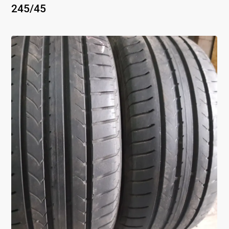
245
/
45