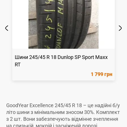
Шини
245/45 R 18
Dunlop
SP Sport Maxx
RT
1 799 грн
GoodYear Excellence 245/45 R 18 – це надійні б/у
літо шини з мінімальним зносом 30%. Комплект
з 2 шт. Вони забезпечують відмінне зчеплення
на слизькій, мокрій і засніженій дорозі,