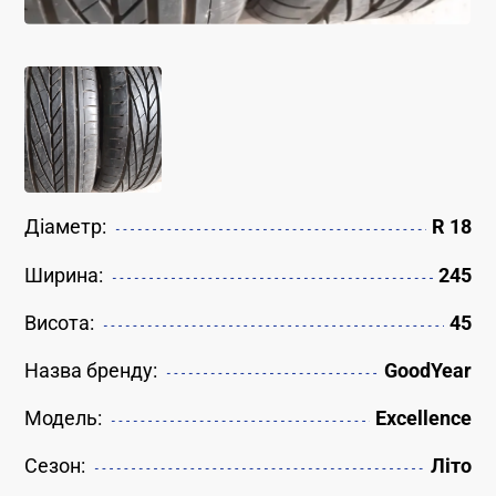
Діаметр:
R 18
Ширина:
245
Висота:
45
Назва бренду:
GoodYear
Модель:
Excellence
Сезон:
Літо