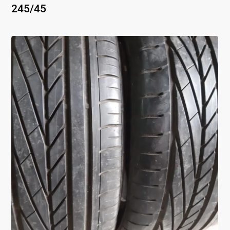
245
/
45