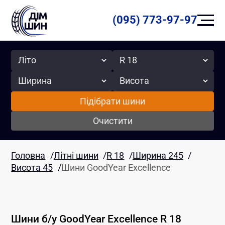
(095) 773-97-97
Сезон
Радіус
Ширина
Висота
Підібрати шини
Очистити
Головна
/
Літні шини
/
R 18
/
Ширина 245
/
Висота 45
/
Шини GoodYear Excellence
Шини б/у
GoodYear
Excellence
R 18