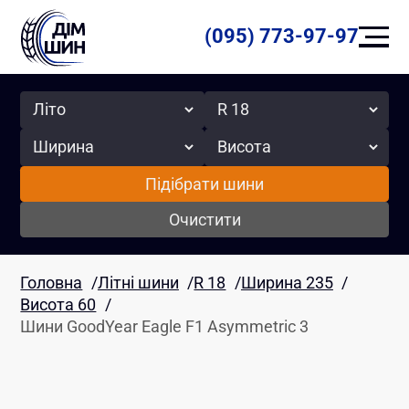
(095) 773-97-97
Сезон
Радіус
Ширина
Висота
Підібрати шини
Очистити
Головна
/
Літні шини
/
R 18
/
Ширина 235
/
Висота 60
/
Шини GoodYear Eagle F1 Asymmetric 3