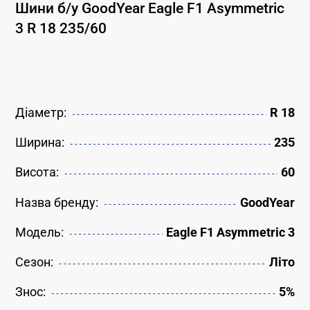
Шини б/у
GoodYear
Eagle F1 Asymmetric
3
R 18
235
/
60
Діаметр:
R 18
Ширина:
235
Висота:
60
Назва бренду:
GoodYear
Модель:
Eagle F1 Asymmetric 3
Сезон:
Літо
Знос:
5%