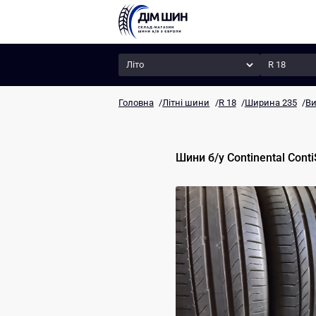
Сезон
Радіус
Головна
/
Літні шини
/
R 18
/
Ширина 235
/
Ви
Шини б/у
Continental
Conti