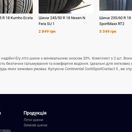
5 R 18
Kumho
Ecsta
Шини
245/50 R 18
Nexen
N
Шини
235/60 R 18
Fera SU 1
SportMaxx RT2
2 849 грн
3 349 грн
– це надійні б/у літо шини з мінімальним зносом 20%. Комплект з 2 шт. В
тують безпечне гальмування та комфортне водіння. Ідеальні для легкових 
ь-яких зимових умовах. Купуючи Continental ContiSportContact 5 , ви отр
я
Продукція
Літні шини
Зимові шини
повідь