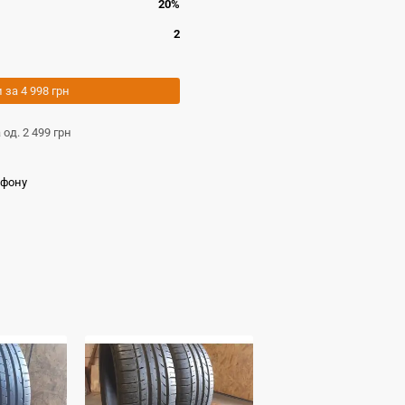
20%
2
и за
4 998 грн
а од.
2 499 грн
ефону