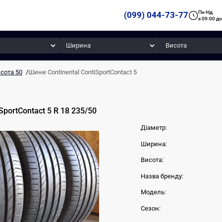
Пн-Нд
(099) 044-73-77
з 09:00 до
Ширина
Висота
сота 50
/
Шини Continental ContiSportContact 5
SportContact 5
R 18
235
/
50
Діаметр:
Ширина:
Висота:
Назва бренду:
Модель:
Сезон: