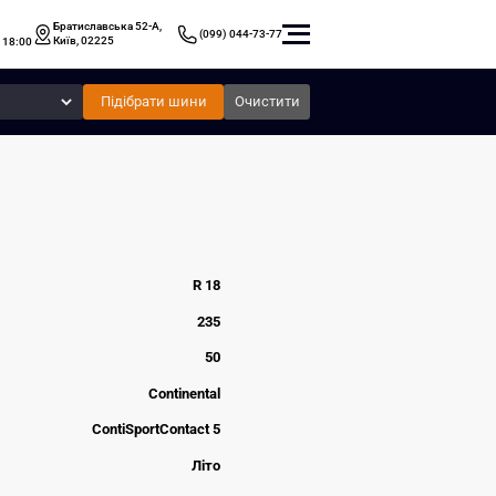
Братиславська 52-А,
(099) 044-73-77
Київ, 02225
 18:00
Підібрати шини
Очистити
R 18
235
50
Continental
ContiSportContact 5
Літо