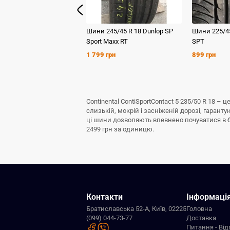
Шини
245/45 R 18
Dunlop
SP
Шини
225/4
Sport Maxx RT
SPT
1 799 грн
899 грн
Continental ContiSportContact 5 235/50 R 18 
слизькій, мокрій і засніженій дорозі, гаран
ці шини дозволяють впевнено почуватися в буд
2499 грн за одиницю.
Контакти
Інформаці
Братиславська 52-А, Київ, 02225
Головна
(099) 044-73-77
Доставка
Питання - Від