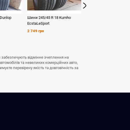
Dunlop
Шини
245/45 R 18
Kumho
Шини
235/45 R 18
Bridge
EcstaLeSport
Potenza S001
2 749 грн
2 499 грн
они забезпечують відмінне зчеплення на
автомобілів та невеликих комерційних авто,
имуєте перевірену якість та довговічність за