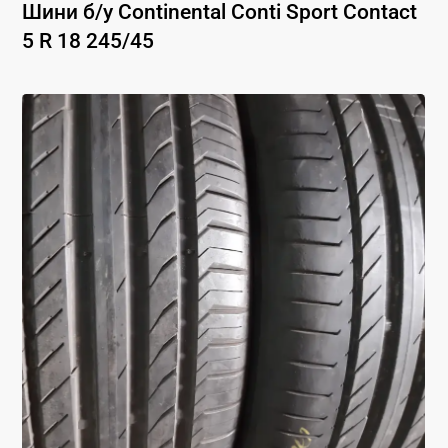
Шини б/у
Continental
Conti Sport Contact
5
R 18
245
/
45