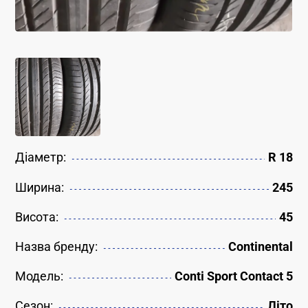
Діаметр:
R 18
Ширина:
245
Висота:
45
Назва бренду:
Continental
Модель:
Conti Sport Contact 5
Сезон:
Літо