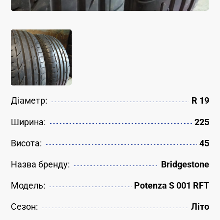
Діаметр:
R 19
Ширина:
225
Висота:
45
Назва бренду:
Bridgestone
Модель:
Potenza S 001 RFT
Сезон:
Літо