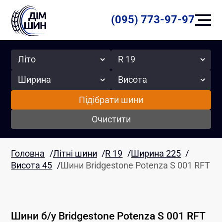
(095) 773-97-97
Сезон
Радіус
Ширина
Висота
Підібрати шини
Очистити
Головна
/
Літні шини
/
R 19
/
Ширина 225
/
Висота 45
/
Шини Bridgestone Potenza S 001 RFT
Шини б/у
Bridgestone
Potenza S 001 RFT