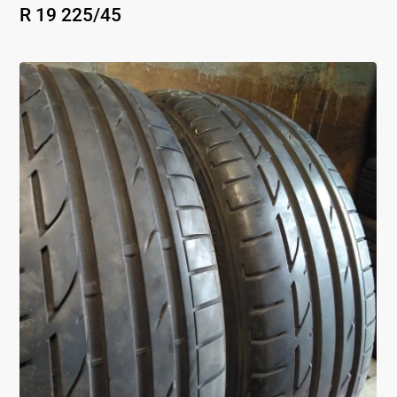
R 19
225
/
45