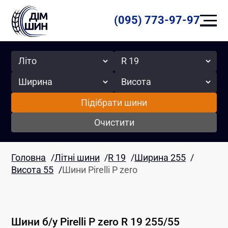
(095) 773-97-97
Сезон
Радіус
Ширина
Висота
Підібрати шини
Очистити
Головна
/
Літні шини
/
R 19
/
Ширина 255
/
Висота 55
/
Шини Pirelli P zero
Шини б/у
Pirelli
P zero
R 19
255
/
55