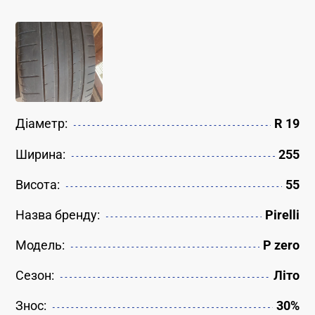
Діаметр:
R 19
Ширина:
255
Висота:
55
Назва бренду:
Pirelli
Модель:
P zero
Сезон:
Літо
Знос:
30%