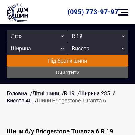
(095) 773-97-97
Сезон
Радіус
Ширина
Висота
Підібрати шини
Очистити
Головна
/
Літні шини
/
R 19
/
Ширина 235
/
Висота 40
/
Шини Bridgestone Turanza 6
Шини б/у
Bridgestone
Turanza 6
R 19