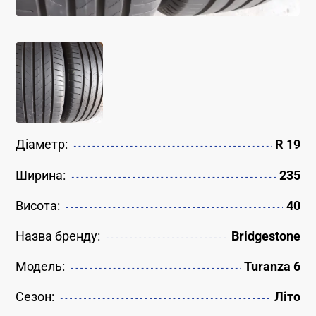
Діаметр:
R 19
Ширина:
235
Висота:
40
Назва бренду:
Bridgestone
Модель:
Turanza 6
Сезон:
Літо