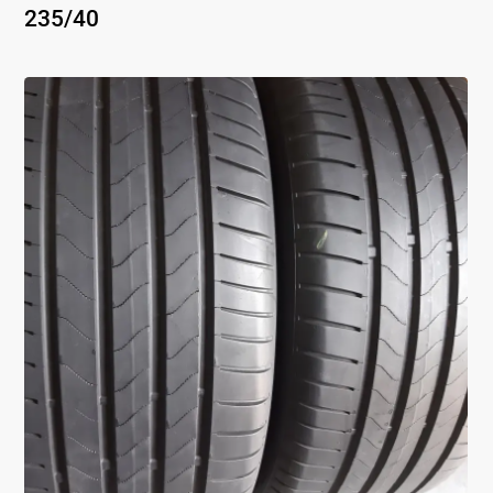
235
/
40