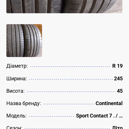
Діаметр:
R 19
Ширина:
245
Висота:
45
Назва бренду:
Continental
Модель:
Sport Contact 7 . / …
Сезон:
Літо