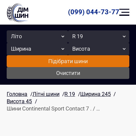
(099) 044-73-77
Сезон
Радіус
Ширина
Висота
Підібрати шини
Очистити
Головна
/
Літні шини
/
R 19
/
Ширина 245
/
Висота 45
/
Шини Continental Sport Contact 7 . / …