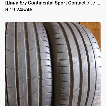
Шини б/у
Continental
Sport Contact 7 . / …
R 19
245
/
45