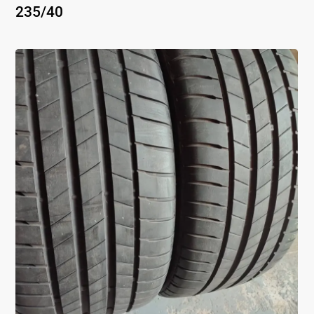
235
/
40