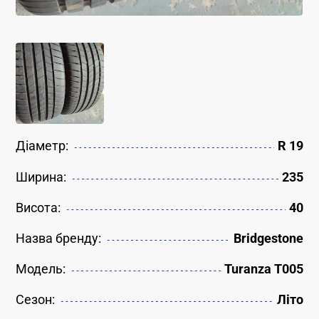
Діаметр:
R 19
Ширина:
235
Висота:
40
Назва бренду:
Bridgestone
Модель:
Turanza T005
Сезон:
Літо