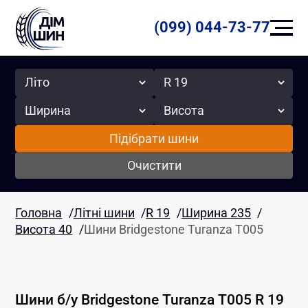
(099) 044-73-77
Сезон
Радіус
Ширина
Висота
Підібрати шини
Очистити
Головна
/
Літні шини
/
R 19
/
Ширина 235
/
Висота 40
/
Шини Bridgestone Turanza T005
Шини б/у
Bridgestone
Turanza T005
R 19