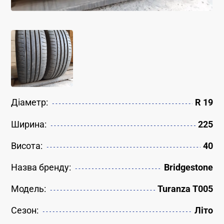
Діаметр:
R 19
Ширина:
225
Висота:
40
Назва бренду:
Bridgestone
Модель:
Turanza T005
Сезон:
Літо