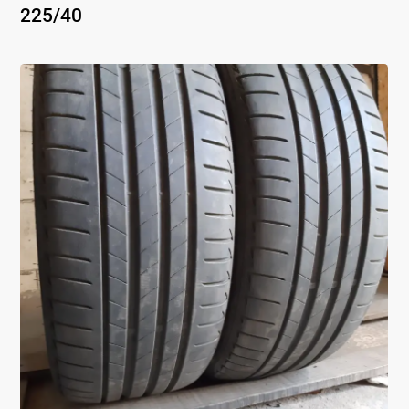
225
/
40