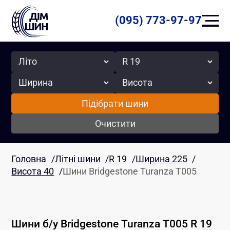
(095) 773-97-97
Сезон
Радіус
Ширина
Висота
Підібрати шини
Очистити
Головна
/
Літні шини
/
R 19
/
Ширина 225
/
Висота 40
/
Шини Bridgestone Turanza T005
Шини б/у
Bridgestone
Turanza T005
R 19