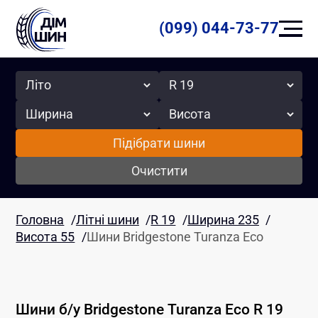
(099) 044-73-77
Сезон
Радіус
Ширина
Висота
Підібрати шини
Очистити
Головна
/
Літні шини
/
R 19
/
Ширина 235
/
Висота 55
/
Шини Bridgestone Turanza Eco
Шини б/у
Bridgestone
Turanza Eco
R 19