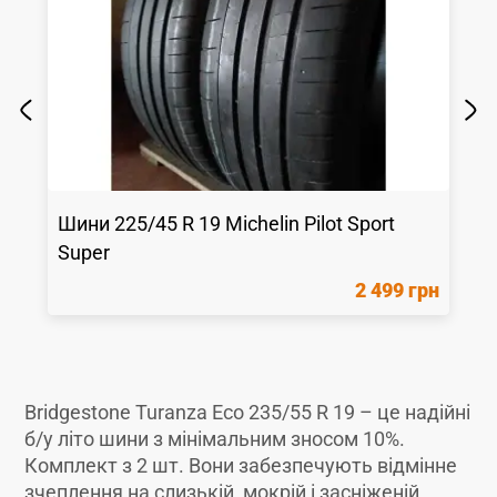
Шини
225/45 R 19
Michelin
Pilot Sport
Super
2 499 грн
Bridgestone Turanza Eco 235/55 R 19 – це надійні
б/у літо шини з мінімальним зносом 10%.
Комплект з 2 шт. Вони забезпечують відмінне
зчеплення на слизькій, мокрій і засніженій