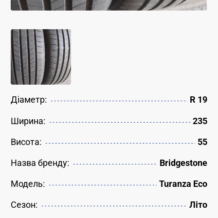
Діаметр:
R 19
Ширина:
235
Висота:
55
Назва бренду:
Bridgestone
Модель:
Turanza Eco
Сезон:
Літо