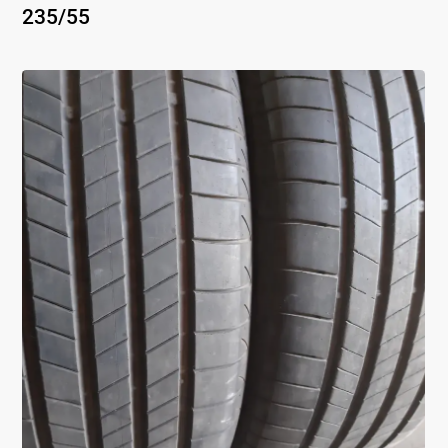
235
/
55