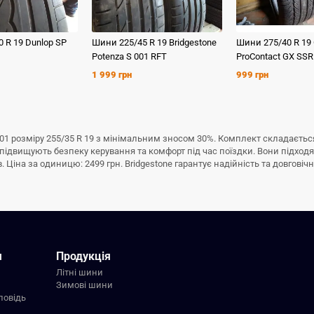
0 R 19
Dunlop
SP
Шини
225/45 R 19
Bridgestone
Шини
275/40 R 19
Potenza S 001 RFT
ProContact GX SSR
1 999 грн
999 грн
01 розміру 255/35 R 19 з мінімальним зносом 30%. Комплект складається
підвищують безпеку керування та комфорт під час поїздки. Вони підходят
Ціна за одиницю: 2499 грн. Bridgestone гарантує надійність та довговічні
я
Продукція
Літні шини
Зимові шини
повідь