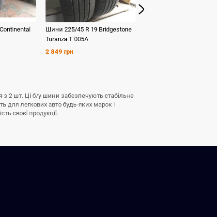
Continental
Шини
225/45 R 19
Bridgestone
Шини
225/45 R 19
Michel
Turanza T 005A
Pilot Sport 4
2 849 грн
3 499 грн
 з 2 шт. Ці б/у шини забезпечують стабільне
ь для легкових авто будь-яких марок і
сть своєї продукції.