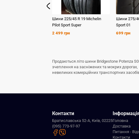
Шини
225/45 R 19
Michelin
Шини
275/4
Pilot Sport Super
Sport 01
2 499 грн
699 грн
Продаються літо шини Bridgestone Potenza S0
зчеплення на засніжених та мокрих дорогах, 
невеликих комерційних транспортних засобів. 
Контакти
Інформаці
Братиславська 52-А, Київ, 02225
Головна
(095) 773-97-97
Доставка
Питання - Від
Контакти