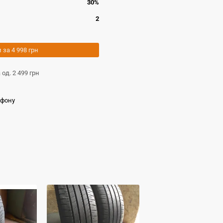
30%
2
и за
4 998 грн
а од.
2 499 грн
ефону