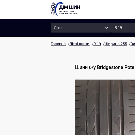
Сезон
Радіус
Головна
/
Літні шини
/
R 19
/
Ширина 255
/
Ви
Шини б/у
Bridgestone
Pote