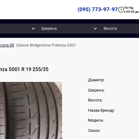
Пн-Нд
(095) 773-97-97
з 09:00 до
Ширина
Висота
сота 35
/
Шини Bridgestone Potenza S001
nza S001
R 19
255
/
35
Діаметр:
Ширина:
Висота:
Назва бренду:
Модель:
Сезон: