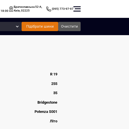
Братиславська 52-А,
(095) 773-97-97
Київ, 02225
 18:00
Підібрати шини
Очистити
R 19
255
35
Bridgestone
Potenza S001
Літо