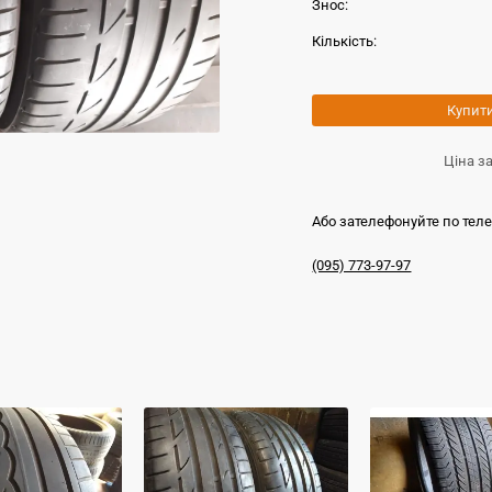
Знос:
Кількість:
Купит
Ціна з
Або зателефонуйте по тел
(095) 773-97-97